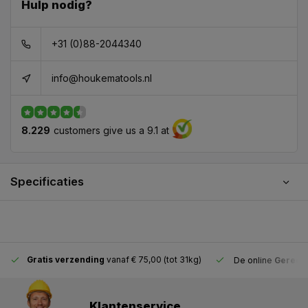
Hulp nodig?
+31 (0)88-2044340
info@houkematools.nl
8.229
customers give us a 9.1 at
Specificaties
Gratis verzending
vanaf € 75,00 (tot 31kg)
De online
Gereeds
Klantenservice