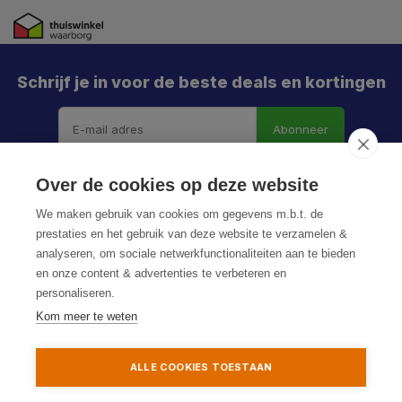
Schrijf je in voor de beste deals en kortingen
Abonneer
X
Meld je aan en mis geen enkele actie, aanbieding
Over de cookies op deze website
of nieuwe deal meer. Én je krijgt direct €5 korting!
We maken gebruik van cookies om gegevens m.b.t. de
prestaties en het gebruik van deze website te verzamelen &
analyseren, om sociale netwerkfunctionaliteiten aan te bieden
en onze content & advertenties te verbeteren en
Je h
personaliseren.
© HoukemaTools
De k
Kom meer te weten
Privacy Policy
Algemene voorwaarden
Sitemap
Particulier
Zakelijk
ALLE COOKIES TOESTAAN
Aanmelden
Toevoegen aan winkelwagen