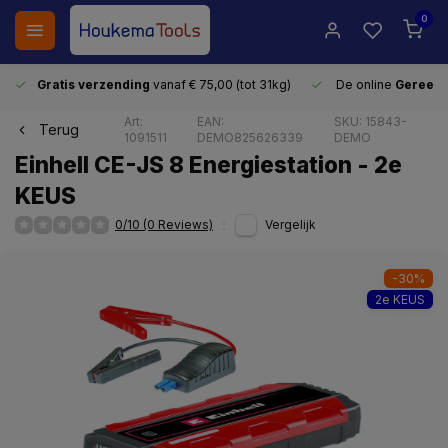
0
Gratis verzending
vanaf € 75,00 (tot 31kg)
De online
Gereeds
Art:
EAN:
SKU: 15843-
Terug
1091511
DEMO825626339
DEMO
Einhell CE-JS 8 Energiestation - 2e
KEUS
0/10 (0 Reviews)
Vergelijk
-30%
2e KEUS