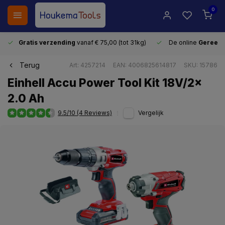
0
Gratis verzending
vanaf € 75,00 (tot 31kg)
De online
Gereeds
Terug
Art: 4257214
EAN: 4006825614817
SKU: 15786
Einhell Accu Power Tool Kit 18V/2x
2.0 Ah
9.5/10 (4 Reviews)
Vergelijk