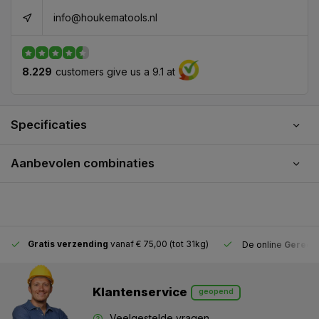
info@houkematools.nl
8.229
customers give us a 9.1 at
Specificaties
Aanbevolen combinaties
Gratis verzending
vanaf € 75,00 (tot 31kg)
De online
Gereeds
Klantenservice
geopend
Veelgestelde vragen