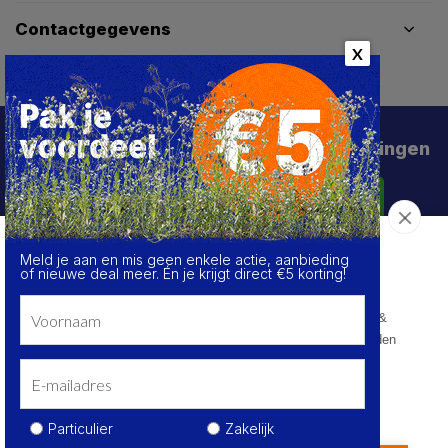
Contactgegevens
X
Schrijf je in voor de beste deals en kortingen
Abonneer
Meld je aan en mis geen enkele actie, aanbieding
Over de cookies op deze website
of nieuwe deal meer. Én je krijgt direct €5 korting!
We maken gebruik van cookies om gegevens m.b.t. de
prestaties en het gebruik van deze website te verzamelen &
analyseren, om sociale netwerkfunctionaliteiten aan te bieden
en onze content & advertenties te verbeteren en
personaliseren.
© HoukemaTools
Kom meer te weten
Privacy Policy
Algemene voorwaarden
Sitemap
Particulier
Zakelijk