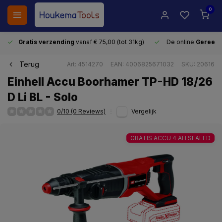
0
Gratis verzending
vanaf € 75,00 (tot 31kg)
De online
Gereeds
Terug
Art: 4514270
EAN: 4006825671032
SKU: 20616
Einhell Accu Boorhamer TP-HD 18/26
D Li BL - Solo
0/10 (0 Reviews)
Vergelijk
GRATIS ACCU 4 AH SEALED