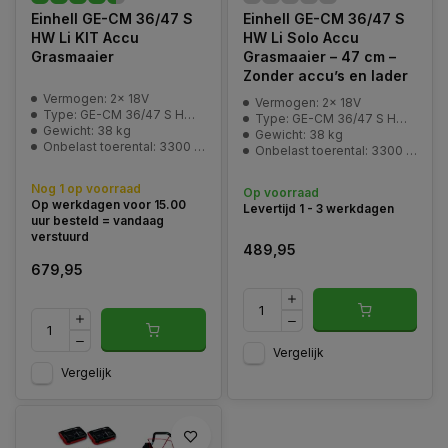
Einhell GE-CM 36/47 S
Einhell GE-CM 36/47 S
HW Li KIT Accu
HW Li Solo Accu
Grasmaaier
Grasmaaier – 47 cm –
Zonder accu’s en lader
Vermogen: 2x 18V
Vermogen: 2x 18V
Type: GE-CM 36/47 S HW Li Kit
Type: GE-CM 36/47 S HW Li Kit
Gewicht: 38 kg
Gewicht: 38 kg
Onbelast toerental: 3300 min^-1
Onbelast toerental: 3300 min^-1
Nog 1 op voorraad
Op voorraad
Op werkdagen voor 15.00
Levertijd 1 - 3 werkdagen
uur besteld = vandaag
verstuurd
489,95
679,95
Vergelijk
Vergelijk