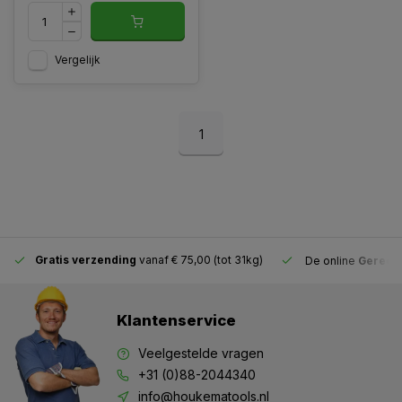
Vergelijk
1
Gratis verzending
vanaf € 75,00 (tot 31kg)
De online
Gereeds
Klantenservice
Veelgestelde vragen
+31 (0)88-2044340
info@houkematools.nl