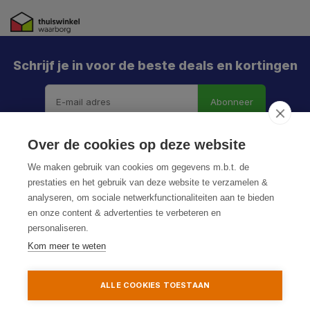
Schrijf je in voor de beste deals en kortingen
Abonneer
X
Meld je aan en mis geen enkele actie, aanbieding
Over de cookies op deze website
of nieuwe deal meer. Én je krijgt direct €5 korting!
We maken gebruik van cookies om gegevens m.b.t. de
prestaties en het gebruik van deze website te verzamelen &
analyseren, om sociale netwerkfunctionaliteiten aan te bieden
en onze content & advertenties te verbeteren en
Je h
personaliseren.
© HoukemaTools
De k
Kom meer te weten
Privacy Policy
Algemene voorwaarden
Sitemap
Particulier
Zakelijk
ALLE COOKIES TOESTAAN
Aanmelden
Toevoegen aan winkelwagen