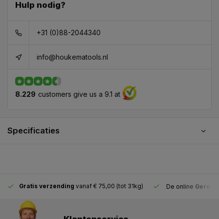
Hulp nodig?
+31 (0)88-2044340
info@houkematools.nl
8.229
customers give us a 9.1 at
Specificaties
Gratis verzending
vanaf € 75,00 (tot 31kg)
De online
Gereeds