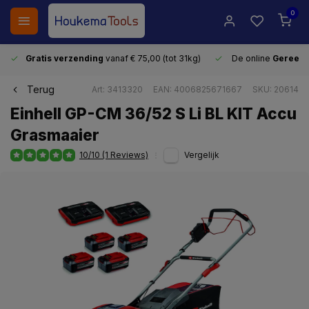
0
Gratis verzending
vanaf € 75,00 (tot 31kg)
De online
Gereeds
Terug
Art: 3413320
EAN: 4006825671667
SKU: 20614
Einhell GP-CM 36/52 S Li BL KIT Accu
Grasmaaier
10/10 (1 Reviews)
Vergelijk