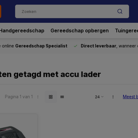
Handgereedschap
Gereedschap opbergen
Tuingere
nline
Gereedschap Specialist
Direct leverbaar
, wanneer o
ten getagd met accu lader
Pagina 1 van 1
Meest 