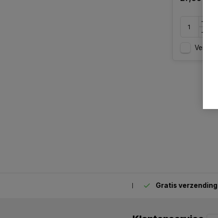
Vergelij
Gratis verzending
van
2.00 uur besteld,
vandaag verstuurd