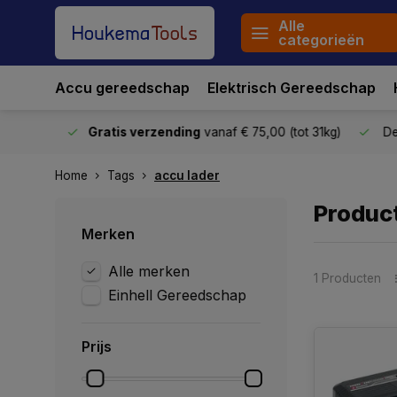
Alle
categorieën
Accu gereedschap
Elektrisch Gereedschap
stuurd
Gratis verzending
vanaf € 75,00 (tot 31kg)
De o
Home
Tags
accu lader
Produc
Merken
Alle merken
1 Producten
Einhell Gereedschap
Prijs