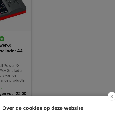
ower-X-
nellader 4A
ell Power X-
/4A Snellader
's van de
nge productlijn
 worden
ad
en voor 22.00
d = vandaag
Over de cookies op deze website