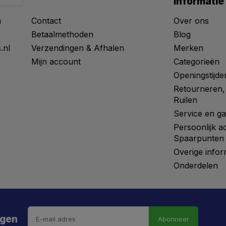
Informatie
n
Contact
Over ons
0
Betaalmethoden
Blog
.nl
Verzendingen & Afhalen
Merken
Mijn account
Categorieën
Openingstijde
Retourneren,
Ruilen
Service en ga
Persoonlijk a
Spaarpunten
Overige infor
Onderdelen
ngen
Abonneer