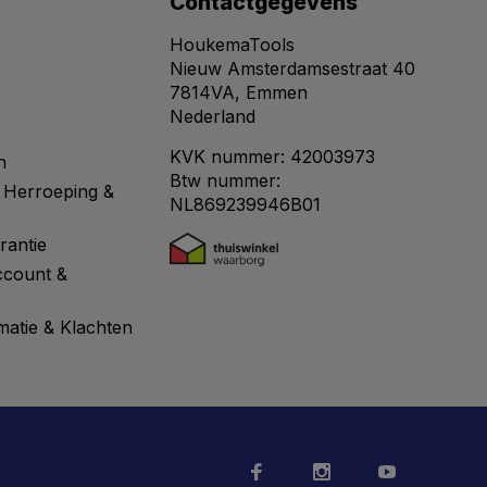
Contactgegevens
HoukemaTools
Nieuw Amsterdamsestraat 40
7814VA, Emmen
Nederland
KVK nummer: 42003973
n
Btw nummer:
 Herroeping &
NL869239946B01
rantie
ccount &
matie & Klachten