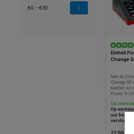
€0 - €30
Einhell P
Change S
Met de Einh
Change 18 V
kunnen accu
Power X-Cha
nog sneller
Op voorra
opgeladen.
Op werkdag
uur bestel
verstuurd
27,95