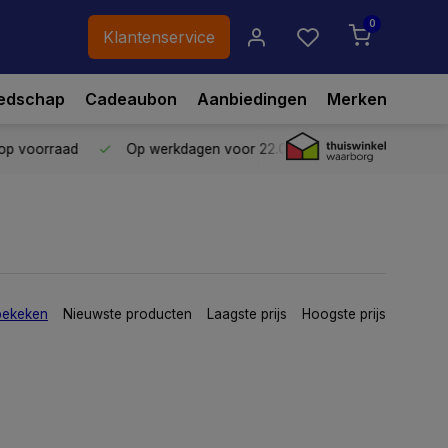
0
Klantenservice
edschap
Cadeaubon
Aanbiedingen
Merken
p voorraad
Op werkdagen voor 22.00 uur besteld,
vandaag ve
bekeken
Nieuwste producten
Laagste prijs
Hoogste prijs