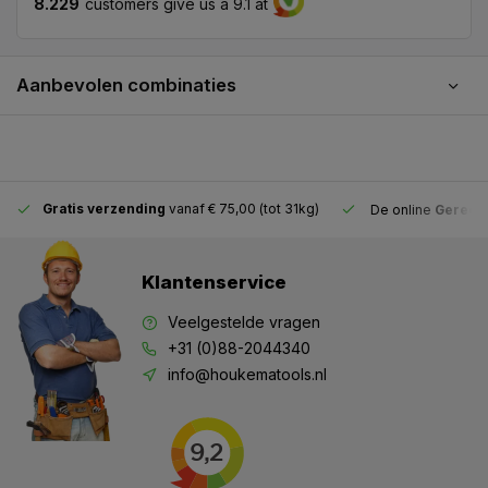
8.229
customers give us a 9.1 at
Aanbevolen combinaties
Gratis verzending
vanaf € 75,00 (tot 31kg)
De online
Gereeds
Klantenservice
Veelgestelde vragen
+31 (0)88-2044340
info@houkematools.nl