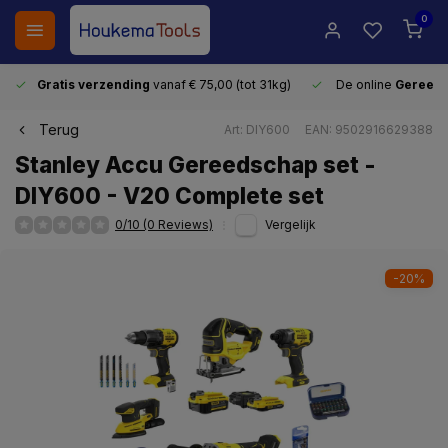
0
Gratis verzending
vanaf € 75,00 (tot 31kg)
De online
Gereeds
Terug
Art: DIY600
EAN: 9502916629388
Stanley Accu Gereedschap set -
DIY600 - V20 Complete set
0/10 (0 Reviews)
Vergelijk
-20%