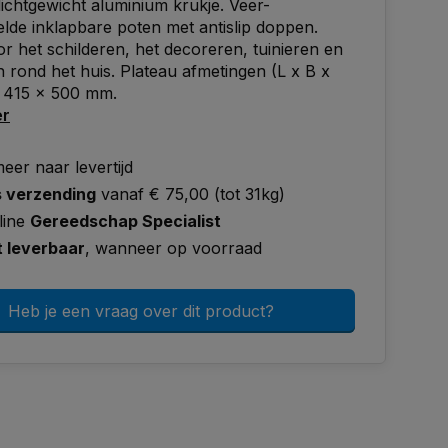
lichtgewicht aluminium krukje. Veer-
lde inklapbare poten met antislip doppen.
or het schilderen, het decoreren, tuinieren en
n rond het huis. Plateau afmetingen (L x B x
x 415 x 500 mm.
er
eer naar levertijd
s verzending
vanaf € 75,00 (tot 31kg)
line
Gereedschap Specialist
t leverbaar
, wanneer op voorraad
Heb je een vraag over dit product?