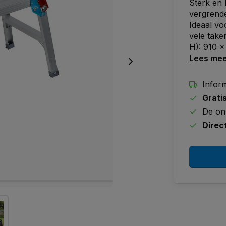
Sterk en 
vergrende
Ideaal vo
vele take
H): 910 
Lees me
Inform
Grati
De on
Direc