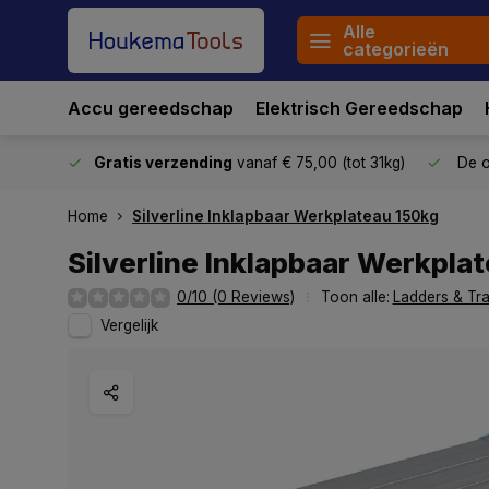
Alle
categorieën
Accu gereedschap
Elektrisch Gereedschap
stuurd
Gratis verzending
vanaf € 75,00 (tot 31kg)
De o
Home
Silverline Inklapbaar Werkplateau 150kg
Silverline Inklapbaar Werkpla
0/10 (0 Reviews)
Toon alle:
Ladders & Tr
Vergelijk