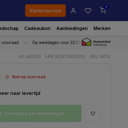
0
Klantenservice
edschap
Cadeaubon
Aanbiedingen
Merken
p voorraad
Op werkdagen voor 22.00 uur besteld,
vandaag ve
Art: 640000
EAN: 5024763042355
SKU: 14074
Niet op voorraad
eer naar levertijd
Toevoegen aan winkelwagen