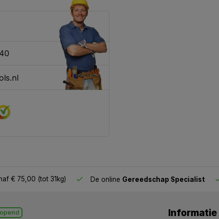
340
ls.nl
af € 75,00 (tot 31kg)
De online
Gereedschap Specialist
Informatie
opend