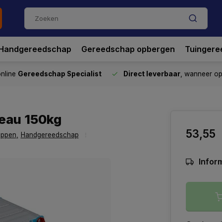
Handgereedschap
Gereedschap opbergen
Tuingere
nline
Gereedschap Specialist
Direct leverbaar
, wanneer o
teau 150kg
53,55
appen
,
Handgereedschap
Inform