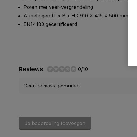
Poten met veer-vergrendeling
Afmetingen (L x B x H): 910 x 415 x 500 mm
EN14183 gecertificeerd
Reviews
0/10
Geen reviews gevonden
Je beoordeling toevoegen