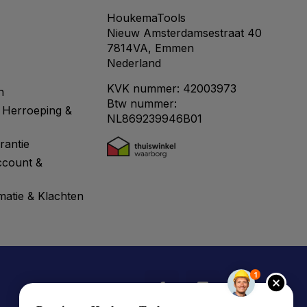
HoukemaTools
Nieuw Amsterdamsestraat 40
7814VA, Emmen
Nederland
KVK nummer: 42003973
n
Btw nummer:
 Herroeping &
NL869239946B01
rantie
ccount &
matie & Klachten
1