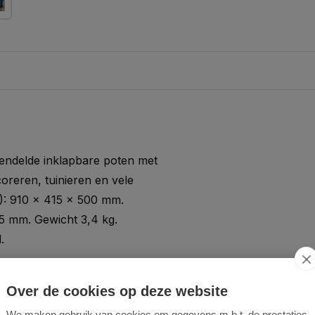
rendelde inklapbare poten met
coreren, tuinieren en vele
H): 910 x 415 x 500 mm.
5 mm. Gewicht 3,4 kg.
.
Over de cookies op deze website
erging
We maken gebruik van cookies om gegevens m.b.t. de prestaties