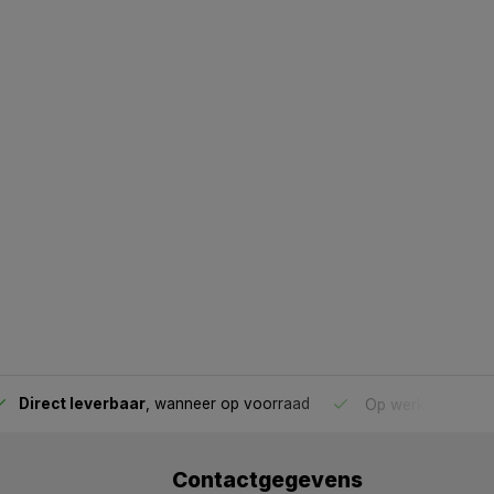
Direct leverbaar
, wanneer op voorraad
Op werkdagen voo
Contactgegevens