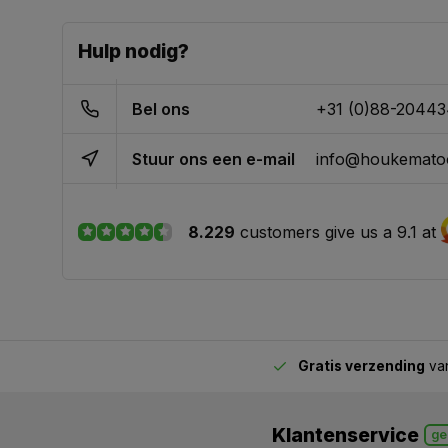
Hulp nodig?
Bel ons
+31 (0)88-2044
Stuur ons een e-mail
info@houkematoo
8.229
customers give us a 9.1 at
Gratis verzending
van
2.00 uur besteld,
vandaag verstuurd
Klantenservice
ge