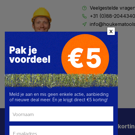
Veelgestelde vrage
+31 (0)88-204434
info@houkematools
X
Meld je aan en mis geen enkele actie, aanbieding
of nieuwe deal meer. Én je krijgt direct €5 korting!
Schrijf je in voor de beste deals en korti