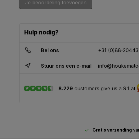
Je beoordeling toevoegen
Hulp nodig?
Bel ons
+31 (0)88-2044
Stuur ons een e-mail
info@houkematoo
8.229
customers give us a 9.1 at
Gratis verzending
van
2.00 uur besteld,
vandaag verstuurd