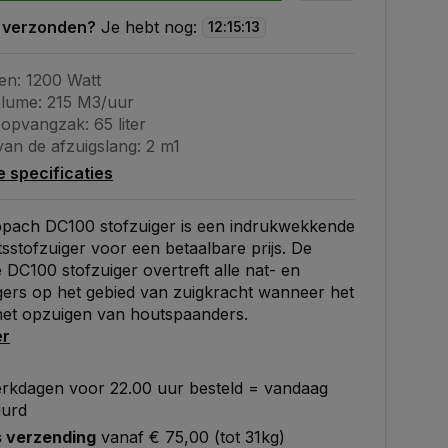
 verzonden?
Je hebt nog:
12
:
15
:
12
n: 1200 Watt
lume: 215 M3/uur
opvangzak: 65 liter
van de afzuigslang: 2 m1
le specificaties
pach DC100 stofzuiger is een indrukwekkende
sstofzuiger voor een betaalbare prijs. De
DC100 stofzuiger overtreft alle nat- en
ers op het gebied van zuigkracht wanneer het
het opzuigen van houtspaanders.
er
rkdagen voor 22.00 uur besteld = vandaag
uurd
s verzending
vanaf € 75,00 (tot 31kg)