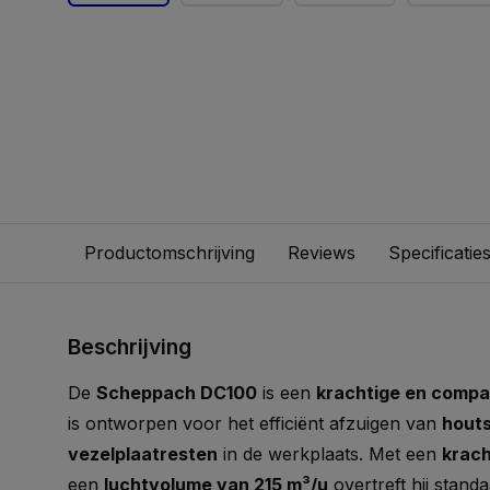
Productomschrijving
Reviews
Specificatie
Beschrijving
De
Scheppach DC100
is een
krachtige en compa
is ontworpen voor het efficiënt afzuigen van
hout
vezelplaatresten
in de werkplaats. Met een
krach
een
luchtvolume van 215 m³/u
overtreft hij stand