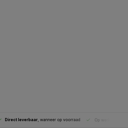
Direct leverbaar
, wanneer op voorraad
Op werkdagen voo