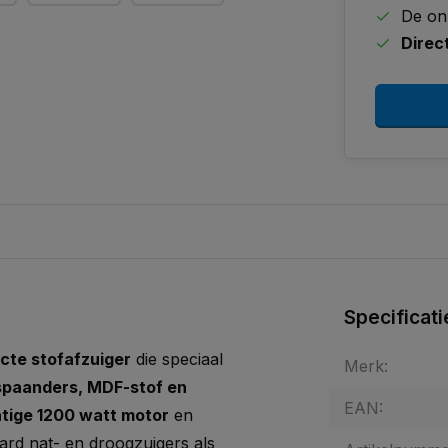
De on
Direc
s
Specificati
cte stofafzuiger
die speciaal
Merk:
spaanders, MDF-stof en
EAN:
tige 1200 watt motor
en
aard nat- en droogzuigers als