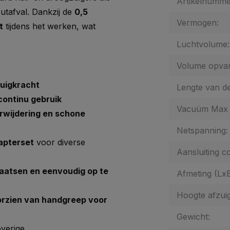
Artikelnumme
utafval. Dankzij de
0,5
Vermogen:
t
tijdens het werken, wat
Luchtvolume:
Volume opva
zuigkracht
Lengte van de
continu gebruik
Vacuüm Max 
rwijdering en schone
Netspanning:
dapterset
voor diverse
Aansluiting c
laatsen en eenvoudig op te
Afmeting (Lx
Hoogte afzuigi
rzien van handgreep voor
Gewicht:
overige