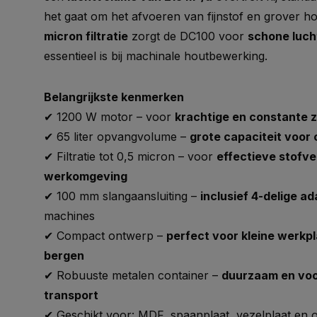
het gaat om het afvoeren van fijnstof en grover ho
micron filtratie
zorgt de DC100 voor
schone luch
essentieel is bij machinale houtbewerking.
Belangrijkste kenmerken
✔ 1200 W motor – voor
krachtige en constante 
✔ 65 liter opvangvolume –
grote capaciteit voor 
✔ Filtratie tot 0,5 micron – voor
effectieve stofve
werkomgeving
✔ 100 mm slangaansluiting –
inclusief 4-delige a
machines
✔ Compact ontwerp –
perfect voor kleine werkp
bergen
✔ Robuuste metalen container –
duurzaam en voo
transport
✔ Geschikt voor: MDF, spaanplaat, vezelplaat en 