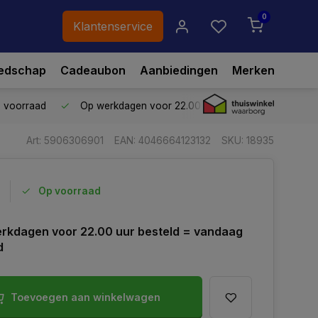
0
Klantenservice
edschap
Cadeaubon
Aanbiedingen
Merken
p voorraad
Op werkdagen voor 22.00 uur besteld,
vandaag ve
Art: 5906306901
EAN: 4046664123132
SKU: 18935
Op voorraad
rkdagen voor 22.00 uur besteld = vandaag
d
Toevoegen aan winkelwagen