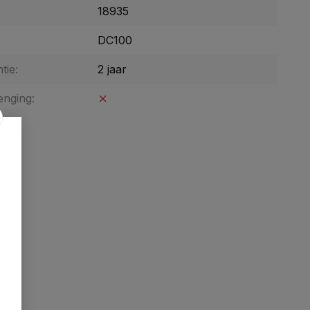
18935
DC100
tie:
2 jaar
enging: