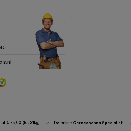
340
ls.nl
af € 75,00 (tot 31kg)
De online
Gereedschap Specialist