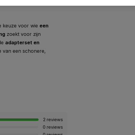
e keuze voor wie
een
ing
zoekt voor zijn
rde
adapterset en
 je van een schonere,
2 reviews
0 reviews
0 reviews