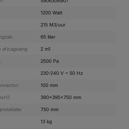
r:
5906306901
1200 Watt
215 M3/uur
ngzak:
65 liter
 afzuigslang:
2 m1
:
2500 Pa
230-240 V ~ 50 Hz
onnector:
100 mm
BxH):
390x395x750 mm
nstallatie:
750 mm
13 kg