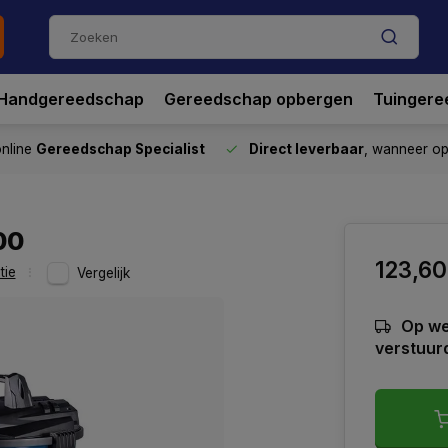
Handgereedschap
Gereedschap opbergen
Tuingere
nline
Gereedschap Specialist
Direct leverbaar
, wanneer o
00
123,60
tie
Vergelijk
Op we
verstuur