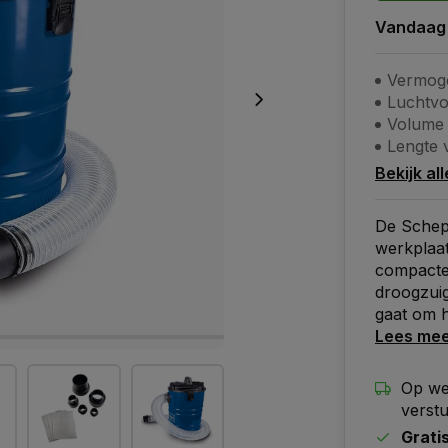
Vandaag
Vermoge
Luchtvo
Volume 
Lengte 
Bekijk al
De Schep
werkplaat
compacte 
droogzuig
gaat om 
Lees me
Op we
verst
Grati