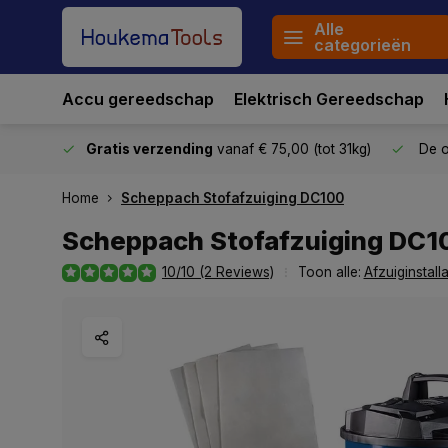
Alle
categorieën
Accu gereedschap
Elektrisch Gereedschap
stuurd
Gratis verzending
vanaf € 75,00 (tot 31kg)
De o
Home
Scheppach Stofafzuiging DC100
Scheppach Stofafzuiging DC1
10/10 (2 Reviews)
Toon alle:
Afzuiginstalla