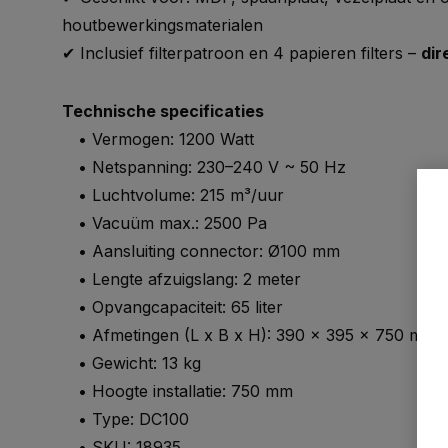
houtbewerkingsmaterialen
✔ Inclusief filterpatroon en 4 papieren filters –
dir
Technische specificaties
• Vermogen: 1200 Watt
• Netspanning: 230–240 V ~ 50 Hz
• Luchtvolume: 215 m³/uur
• Vacuüm max.: 2500 Pa
• Aansluiting connector: Ø100 mm
• Lengte afzuigslang: 2 meter
• Opvangcapaciteit: 65 liter
• Afmetingen (L x B x H): 390 x 395 x 750 mm
• Gewicht: 13 kg
• Hoogte installatie: 750 mm
• Type: DC100
• SKU: 18935