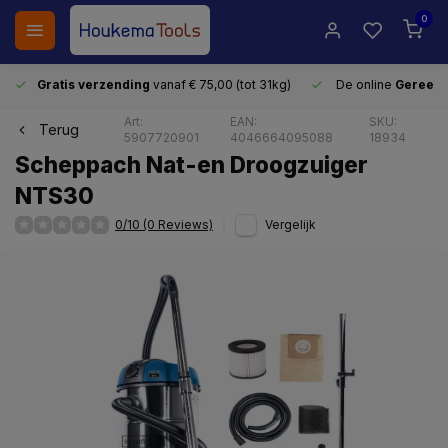
0
Gratis verzending
vanaf € 75,00 (tot 31kg)
De online
Gereeds
Art:
EAN:
SKU:
Terug
5907720901
4046664095088
18934
Scheppach Nat-en Droogzuiger
NTS30
0/10 (0 Reviews)
Vergelijk