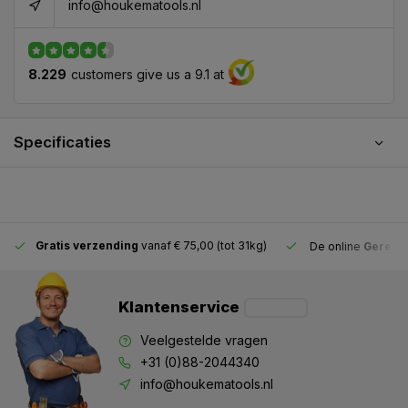
info@houkematools.nl
8.229
customers give us a 9.1 at
Specificaties
Gratis verzending
vanaf € 75,00 (tot 31kg)
De online
Gereeds
Klantenservice
Veelgestelde vragen
+31 (0)88-2044340
info@houkematools.nl