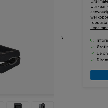
Uitermate
werkbanke
eenvoudi
werkopper
robuuste 
Lees me
Inform
Grati
De on
Direc