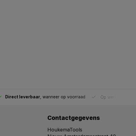
Direct leverbaar
, wanneer op voorraad
Op werkdagen voo
Contactgegevens
HoukemaTools