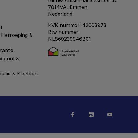
Nieuw Amsterdamsestraat 40
7814VA, Emmen
Nederland
KVK nummer: 42003973
n
Btw nummer:
 Herroeping &
NL869239946B01
rantie
ccount &
matie & Klachten