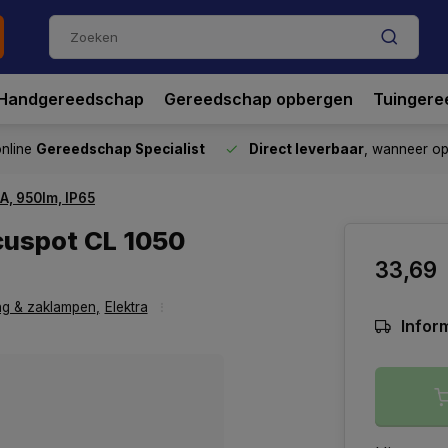
Handgereedschap
Gereedschap opbergen
Tuingere
nline
Gereedschap Specialist
Direct leverbaar
, wanneer o
, 950lm, IP65
cuspot CL 1050
33,69
ing & zaklampen
,
Elektra
Inform