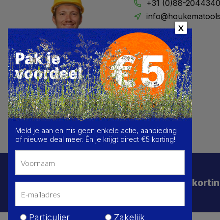
+31 (0)88-204434
info@houkematools
X
Meld je aan en mis geen enkele actie, aanbieding
of nieuwe deal meer. Én je krijgt direct €5 korting!
Schrijf je in voor de beste deals en korti
Particulier
Zakelijk