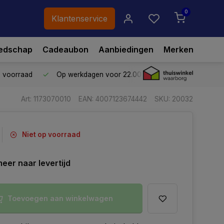
0
Klantenservice
edschap
Cadeaubon
Aanbiedingen
Merken
p voorraad
Op werkdagen voor 22.00 uur besteld,
vandaag ve
Art: 1173070010
EAN: 4007123674442
SKU: 20032
Niet op voorraad
eer naar levertijd
Toevoegen aan winkelwagen