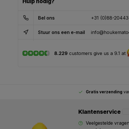
Hulp nodig?
Bel ons
+31 (0)88-2044
Stuur ons een e-mail
info@houkematoo
8.229
customers give us a 9.1 at
Gratis verzending
van
2.00 uur besteld,
vandaag verstuurd
Klantenservice
Veelgestelde vrage