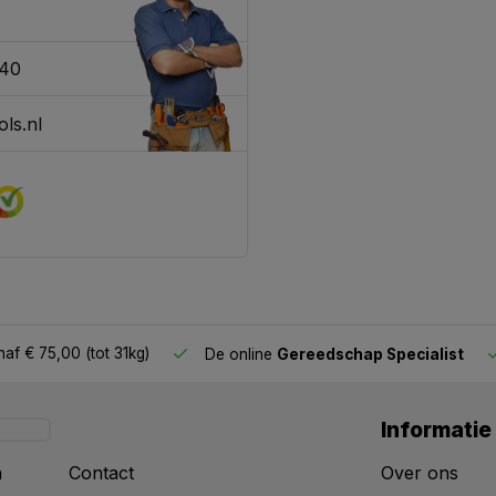
340
ls.nl
af € 75,00 (tot 31kg)
De online
Gereedschap Specialist
Informatie
n
Contact
Over ons