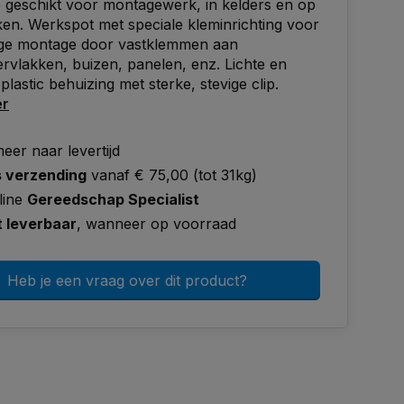
 geschikt voor montagewerk, in kelders en op
n. Werkspot met speciale kleminrichting voor
ge montage door vastklemmen aan
vlakken, buizen, panelen, enz. Lichte en
plastic behuizing met sterke, stevige clip.
er
eer naar levertijd
s verzending
vanaf € 75,00 (tot 31kg)
line
Gereedschap Specialist
t leverbaar
, wanneer op voorraad
Heb je een vraag over dit product?