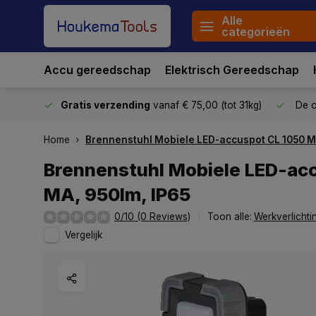
Alle
categorieën
Accu gereedschap
Elektrisch Gereedschap
stuurd
Gratis verzending
vanaf € 75,00 (tot 31kg)
De o
Home
Brennenstuhl Mobiele LED-accuspot CL 1050 MA
Brennenstuhl Mobiele LED-ac
MA, 950lm, IP65
0/10 (0 Reviews)
Toon alle:
Werkverlicht
Vergelijk