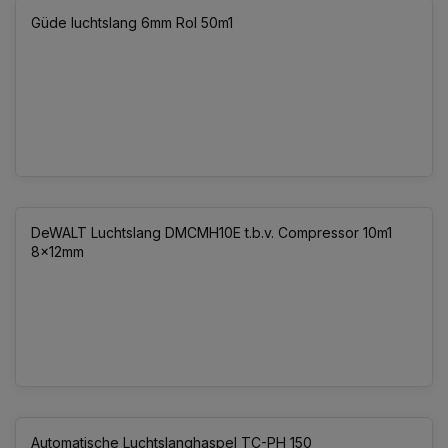
Güde luchtslang 6mm Rol 50m1
DeWALT Luchtslang DMCMH10E t.b.v. Compressor 10m1
8x12mm
Automatische Luchtslanghaspel TC-PH 150