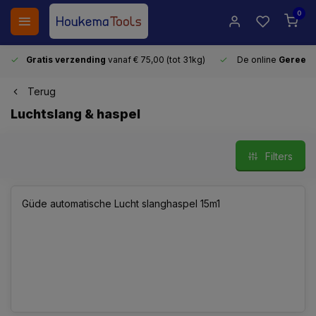
0
Gratis verzending
vanaf € 75,00 (tot 31kg)
De online
Gereeds
Terug
Luchtslang & haspel
Filters
Güde automatische Lucht slanghaspel 15m1