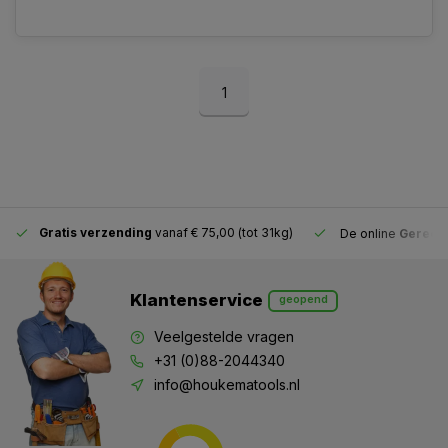
1
Gratis verzending
vanaf € 75,00 (tot 31kg)
De online
Gereeds
Klantenservice
geopend
Veelgestelde vragen
+31 (0)88-2044340
info@houkematools.nl