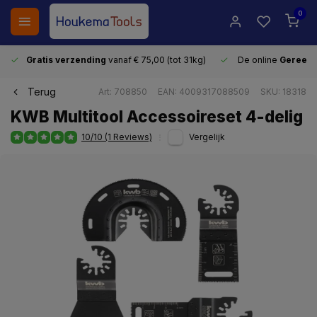
0
Gratis verzending
vanaf € 75,00 (tot 31kg)
De online
Gereeds
Terug
Art: 708850
EAN: 4009317088509
SKU: 18318
KWB Multitool Accessoireset 4-delig
10/10 (1 Reviews)
Vergelijk