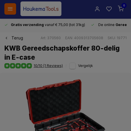
0
Gratis verzending
vanaf € 75,00 (tot 31kg)
De online
Gereeds
Terug
Art: 370560
EAN: 4009313705608
SKU: 19771
KWB Gereedschapskoffer 80-delig
in E-case
10/10 (1 Reviews)
Vergelijk