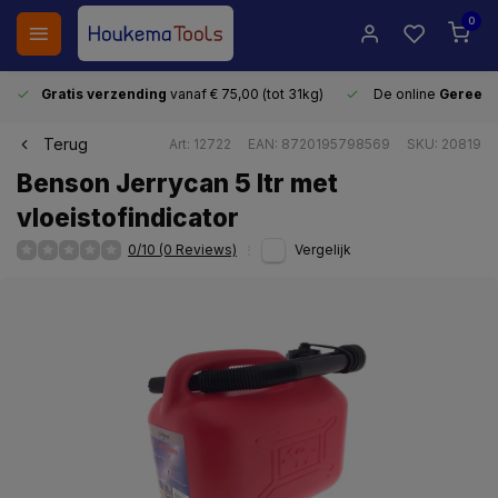
0
Gratis verzending
vanaf € 75,00 (tot 31kg)
De online
Gereeds
Terug
Art: 12722
EAN: 8720195798569
SKU: 20819
Benson Jerrycan 5 ltr met
vloeistofindicator
0/10 (0 Reviews)
Vergelijk