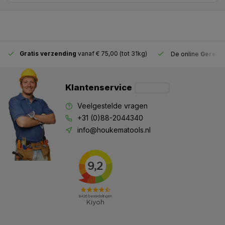
Gratis verzending
vanaf € 75,00 (tot 31kg)
De online
Gereeds
Klantenservice
Veelgestelde vragen
+31 (0)88-2044340
info@houkematools.nl