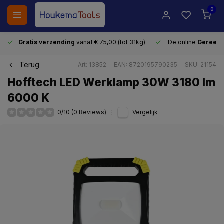
0
Gratis verzending
vanaf € 75,00 (tot 31kg)
De online
Gereeds
Terug
Art: 13852
EAN: 8720195790235
SKU: 21154
Hofftech LED Werklamp 30W 3180 lm
6000 K
0/10 (0 Reviews)
Vergelijk