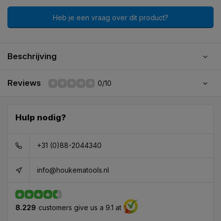
Heb je een vraag over dit product?
Beschrijving
Reviews
0/10
Hulp nodig?
+31 (0)88-2044340
info@houkematools.nl
8.229
customers give us a 9.1 at