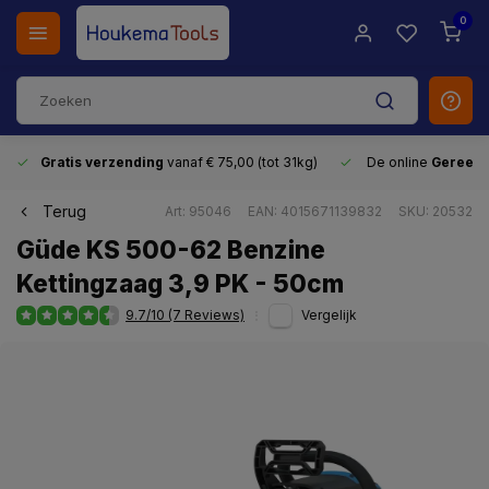
0
Gratis verzending
vanaf € 75,00 (tot 31kg)
De online
Gereeds
Terug
Art: 95046
EAN: 4015671139832
SKU: 20532
Güde KS 500-62 Benzine
Kettingzaag 3,9 PK - 50cm
9.7/10 (7 Reviews)
Vergelijk