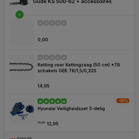
Güde KS 500-62 + accessoires
0,00
Ketting voor Kettingzaag (50 cm) *78
schakels GEK 78/1,5/0,325
14,95
-35%
Hyundai Veiligheidsset 3-delig
19,95
12,95
€140,55
van