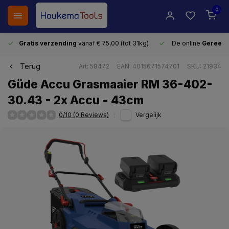
0
Gratis verzending
vanaf € 75,00 (tot 31kg)
De online
Gereeds
Terug
Art: 58472
EAN: 4015671574701
SKU: 21934
Güde Accu Grasmaaier RM 36-402-
30.43 - 2x Accu - 43cm
0/10 (0 Reviews)
Vergelijk