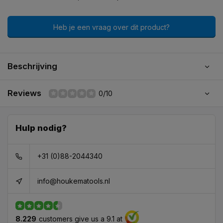
Heb je een vraag over dit product?
Beschrijving
Reviews
0/10
Hulp nodig?
+31 (0)88-2044340
info@houkematools.nl
8.229
customers give us a 9.1 at