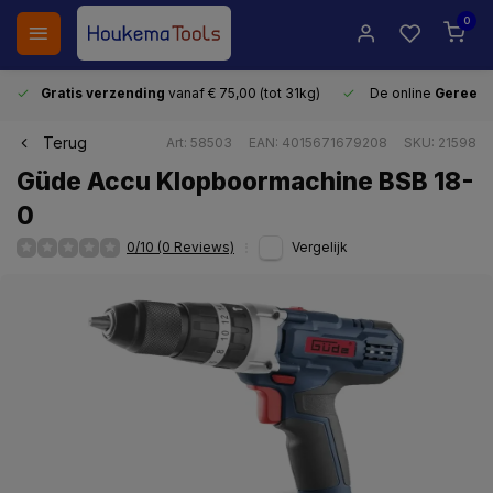
0
Gratis verzending
vanaf € 75,00 (tot 31kg)
De online
Gereeds
Terug
Art: 58503
EAN: 4015671679208
SKU: 21598
Güde Accu Klopboormachine BSB 18-
0
0/10 (0 Reviews)
Vergelijk