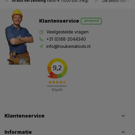
Gratis verzending
vanaf € 75,00 (tot 31kg)
De online
Gereeds
Klantenservice
geopend
Veelgestelde vragen
+31 (0)88-2044340
info@houkematools.nl
Klantenservice
Informatie