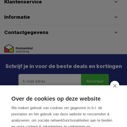
Klantenservice
Informatie
Contactgegevens
Schrijf je in voor de beste deals en kortingen
Abonneer
X
Meld je aan en mis geen enkele actie, aanbieding
Over de cookies op deze website
of nieuwe deal meer. Én je krijgt direct €5 korting!
We maken gebruik van cookies om gegevens m.b.t. de
prestaties en het gebruik van deze website te verzamelen &
analyseren, om sociale netwerkfunctionaliteiten aan te bieden
en onze content & advertenties te verbeteren en