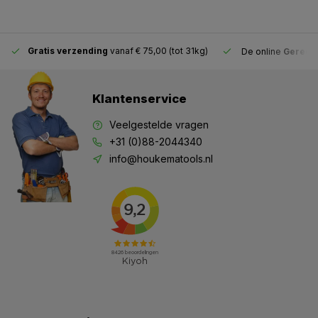
Gratis verzending
vanaf € 75,00 (tot 31kg)
De online
Gereeds
Klantenservice
Veelgestelde vragen
+31 (0)88-2044340
info@houkematools.nl