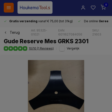
0
Gratis verzending
vanaf € 75,00 (tot 31kg)
De online
Gereeds
Art: 95325-
EAN:
SKU:
Terug
01021
6011627084056
21603
Gude Reserve Mes GRKS 2301
10/10 (1 Reviews)
Vergelijk