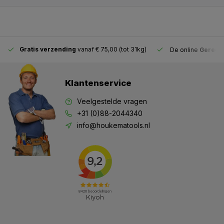
Gratis verzending
vanaf € 75,00 (tot 31kg)
De online
Gereeds
Klantenservice
Veelgestelde vragen
+31 (0)88-2044340
info@houkematools.nl