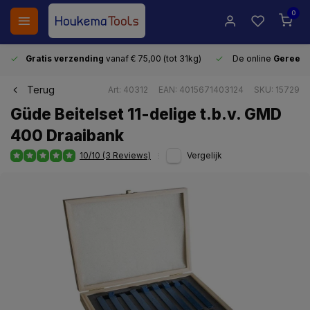
0
Gratis verzending
vanaf € 75,00 (tot 31kg)
De online
Gereeds
Terug
Art: 40312
EAN: 4015671403124
SKU: 15729
Güde Beitelset 11-delige t.b.v. GMD
400 Draaibank
10/10 (3 Reviews)
Vergelijk