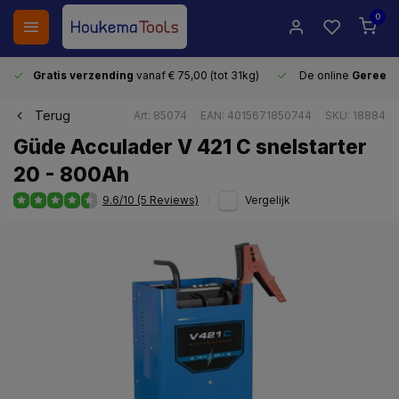
0
Gratis verzending
vanaf € 75,00 (tot 31kg)
De online
Gereeds
Terug
Art: 85074
EAN: 4015671850744
SKU: 18884
Güde Acculader V 421 C snelstarter
20 - 800Ah
9.6/10 (5 Reviews)
Vergelijk