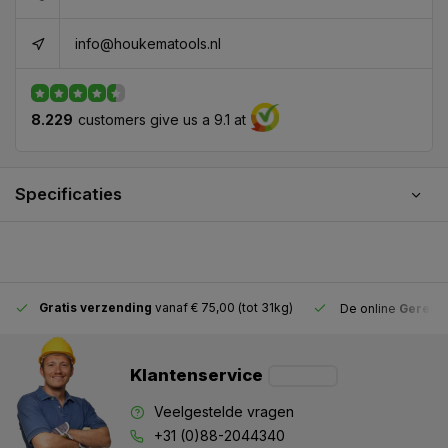
info@houkematools.nl
8.229
customers give us a 9.1 at
Specificaties
Gratis verzending
vanaf € 75,00 (tot 31kg)
De online
Gereeds
Klantenservice
Veelgestelde vragen
+31 (0)88-2044340