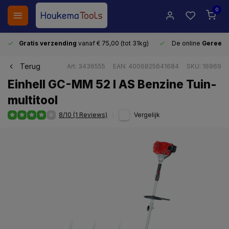
0
Gratis verzending
vanaf € 75,00 (tot 31kg)
De online
Gereeds
Terug
Art: 3436555
EAN: 4006825641684
SKU: 16969
Einhell GC-MM 52 I AS Benzine Tuin-
multitool
8/10 (1 Reviews)
Vergelijk