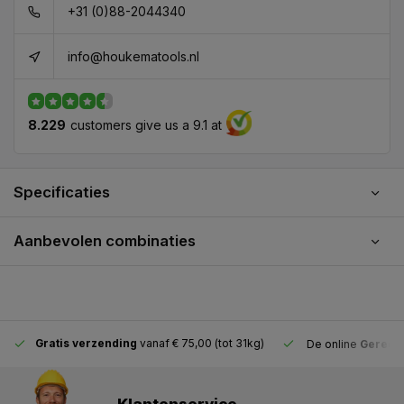
+31 (0)88-2044340
info@houkematools.nl
8.229
customers give us a 9.1 at
Specificaties
Aanbevolen combinaties
Gratis verzending
vanaf € 75,00 (tot 31kg)
De online
Gereeds