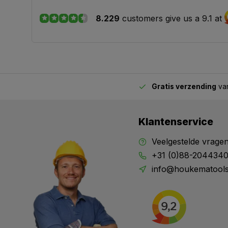
8.229
customers give us a 9.1 at
Gratis verzending
van
2.00 uur besteld,
vandaag verstuurd
Klantenservice
Veelgestelde vrage
+31 (0)88-204434
info@houkematools