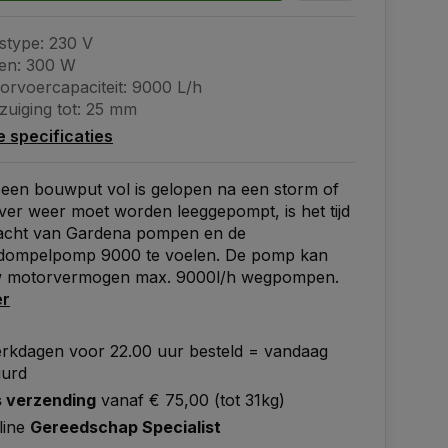
stype: 230 V
en: 300 W
orvoercapaciteit: 9000 L/h
zuiging tot: 25 mm
le specificaties
een bouwput vol is gelopen na een storm of
jver weer moet worden leeggepompt, is het tijd
acht van Gardena pompen en de
rdompelpomp 9000 te voelen. De pomp kan
 motorvermogen max. 9000l/h wegpompen.
er
rkdagen voor 22.00 uur besteld = vandaag
uurd
s verzending
vanaf € 75,00 (tot 31kg)
line
Gereedschap Specialist