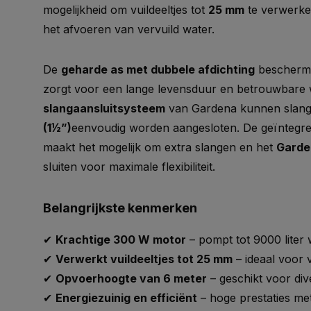
mogelijkheid om vuildeeltjes tot
25 mm
te verwerke
het afvoeren van vervuild water.
De
geharde as met dubbele afdichting
beschermt
zorgt voor een lange levensduur en betrouwbare w
slangaansluitsysteem
van Gardena kunnen slan
(1½”)
eenvoudig worden aangesloten. De geïntegr
maakt het mogelijk om extra slangen en het
Garde
sluiten voor maximale flexibiliteit.
Belangrijkste kenmerken
✔
Krachtige 300 W motor
– pompt tot 9000 liter 
✔
Verwerkt vuildeeltjes tot 25 mm
– ideaal voor 
✔
Opvoerhoogte van 6 meter
– geschikt voor di
✔
Energiezuinig en efficiënt
– hoge prestaties met