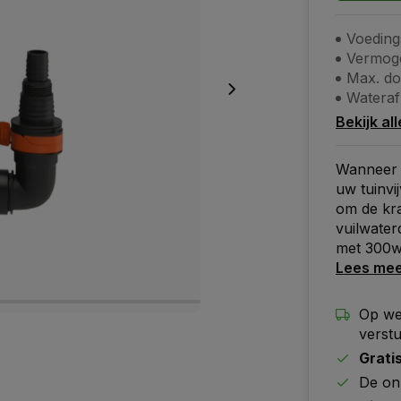
Voeding
Vermog
Max. do
Wateraf
Bekijk al
Wanneer 
uw tuinvi
om de kr
vuilwate
met 300w
Lees me
Op we
verst
Grati
De on