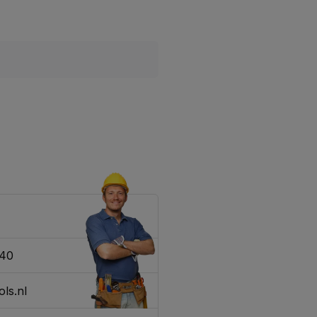
340
ls.nl