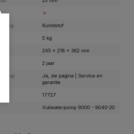
tte:
25 mm
r:
uizing:
Kunststof
5 kg
BxH):
245 x 218 x 362 mm
tie:
2 jaar
enging:
Ja, zie pagina | Service en
garantie
17727
Vuilwaterpomp 9000 - 9040-20