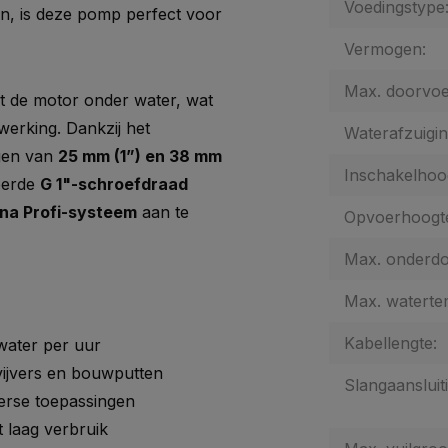
Voedingstype
n, is deze pomp perfect voor
Vermogen:
Max. doorvoer
 de motor onder water, wat
erking. Dankzij het
Waterafzuigin
gen van
25 mm (1”) en 38 mm
Inschakelhoo
eerde
G 1"-schroefdraad
na Profi-systeem
aan te
Opvoerhoogt
Max. onderdo
Max. waterte
Kabellengte:
water per uur
vijvers en bouwputten
Slangaansluiti
verse toepassingen
 laag verbruik