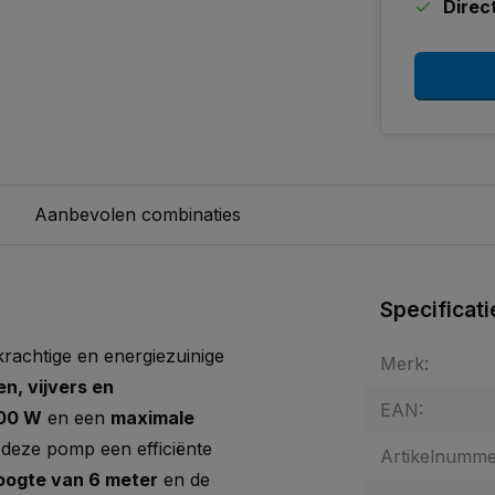
Direc
s
Aanbevolen combinaties
Specificati
krachtige en energiezuinige
Merk:
n, vijvers en
EAN:
00 W
en een
maximale
t deze pomp een efficiënte
Artikelnumme
ogte van 6 meter
en de