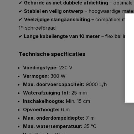
✔
Geharde as met dubbele afdichting
– optimale
✔
Stabiel en veilig ontwerp
– hoogwaardige materia
✔
Veelzijdige slangaansluiting
– compatibel met 
1"-schroefdraad
✔
Lange kabellengte van 10 meter
– flexibel inze
Technische specificaties
Voedingstype:
230 V
Vermogen:
300 W
Max. doorvoercapaciteit:
9000 L/h
Waterafzuiging tot:
25 mm
Inschakelhoogte:
Min. 15 cm
Opvoerhoogte:
6 m
Max. onderdompeldiepte:
7 m
Max. watertemperatuur:
35 °C