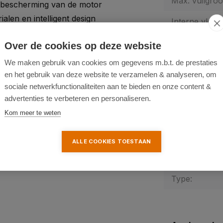
Max. vuilgroo
 bescherming van de motor
len en intelligent design
Interne vlotte
25 mm (1”), 38 mm (1½”) en G
Materiaal beh
Over de cookies op deze website
tbaar
We maken gebruik van cookies om gegevens m.b.t. de prestaties
Gewicht:
en het gebruik van deze website te verzamelen & analyseren, om
Afmeting (Lx
sociale netwerkfunctionaliteiten aan te bieden en onze content &
advertenties te verbeteren en personaliseren.
Fabrieksgaran
Kom meer te weten
Garantie-verl
ALLE COOKIES TOESTAAN
SKU:
Type: