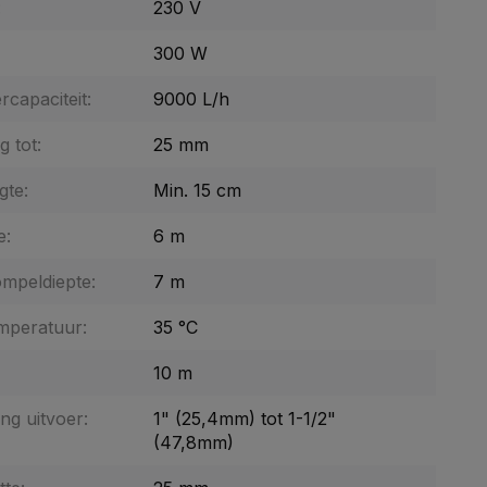
:
230 V
300 W
capaciteit:
9000 L/h
g tot:
25 mm
gte:
Min. 15 cm
e:
6 m
mpeldiepte:
7 m
mperatuur:
35 °C
10 m
ng uitvoer:
1" (25,4mm) tot 1-1/2"
(47,8mm)