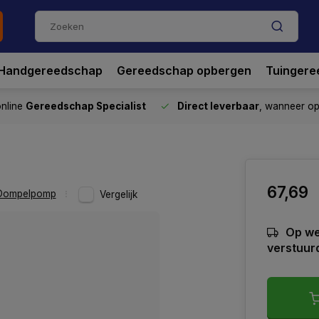
Handgereedschap
Gereedschap opbergen
Tuingere
nline
Gereedschap Specialist
Direct leverbaar
, wanneer o
67,69
Dompelpomp
Vergelijk
Op we
verstuur