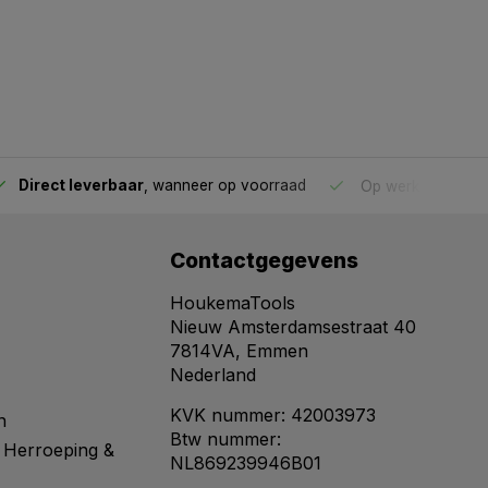
Direct leverbaar
, wanneer op voorraad
Op werkdagen voo
Contactgegevens
HoukemaTools
Nieuw Amsterdamsestraat 40
7814VA, Emmen
Nederland
KVK nummer: 42003973
n
Btw nummer:
 Herroeping &
NL869239946B01