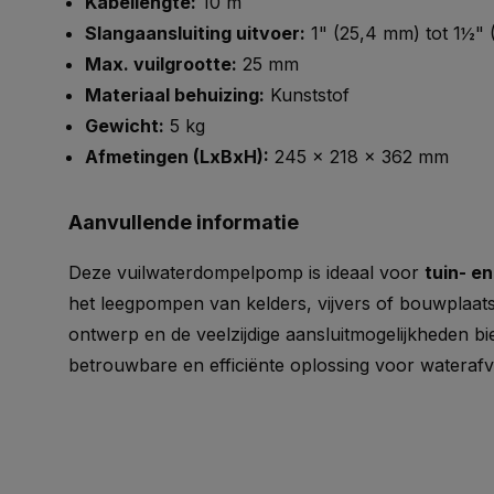
Kabellengte:
10 m
Slangaansluiting uitvoer:
1" (25,4 mm) tot 1½"
Max. vuilgrootte:
25 mm
Materiaal behuizing:
Kunststof
Gewicht:
5 kg
Afmetingen (LxBxH):
245 x 218 x 362 mm
Aanvullende informatie
Deze vuilwaterdompelpomp is ideaal voor
tuin- e
het leegpompen van kelders, vijvers of bouwplaatse
ontwerp en de veelzijdige aansluitmogelijkheden b
betrouwbare en efficiënte oplossing voor waterafv