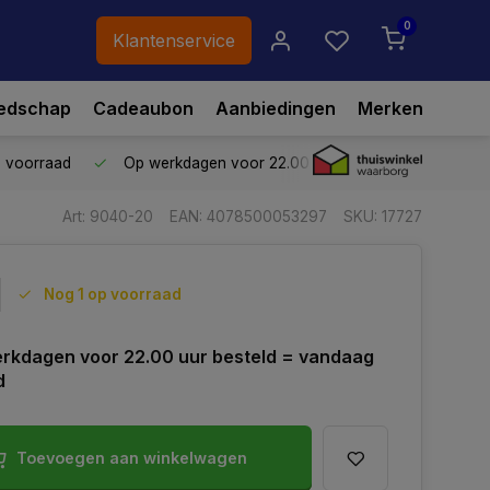
0
Klantenservice
edschap
Cadeaubon
Aanbiedingen
Merken
p voorraad
Op werkdagen voor 22.00 uur besteld,
vandaag ve
Art: 9040-20
EAN: 4078500053297
SKU: 17727
Nog 1 op voorraad
rkdagen voor 22.00 uur besteld = vandaag
d
Toevoegen aan winkelwagen