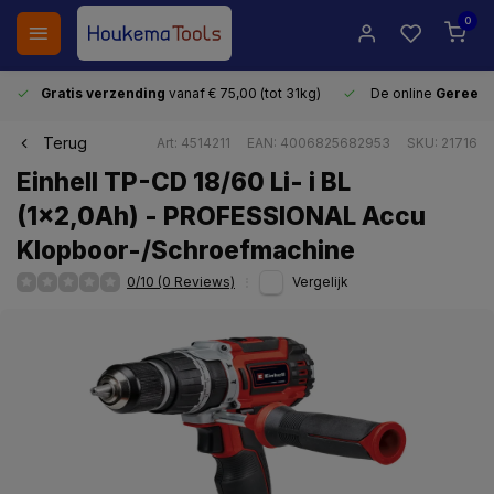
0
Gratis verzending
vanaf € 75,00 (tot 31kg)
De online
Gereeds
Terug
Art: 4514211
EAN: 4006825682953
SKU: 21716
Einhell TP-CD 18/60 Li- i BL
(1x2,0Ah) - PROFESSIONAL Accu
Klopboor-/Schroefmachine
0/10 (0 Reviews)
Vergelijk