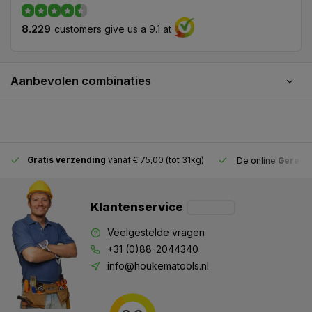
8.229
customers give us a 9.1 at
Aanbevolen combinaties
Gratis verzending
vanaf € 75,00 (tot 31kg)
De online
Gereeds
Klantenservice
Veelgestelde vragen
+31 (0)88-2044340
info@houkematools.nl