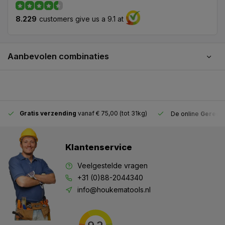
8.229
customers give us a 9.1 at
Aanbevolen combinaties
Gratis verzending
vanaf € 75,00 (tot 31kg)
De online
Gereeds
Klantenservice
Veelgestelde vragen
+31 (0)88-2044340
info@houkematools.nl