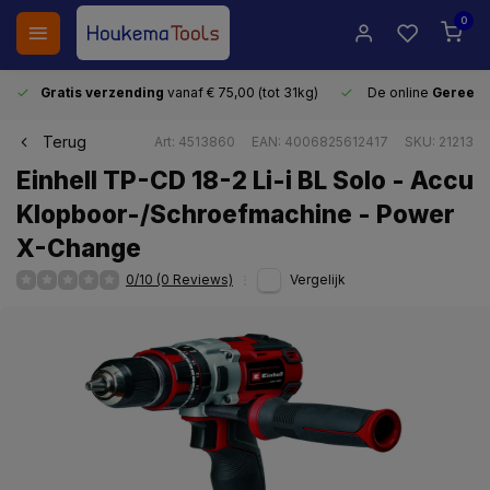
0
Gratis verzending
vanaf € 75,00 (tot 31kg)
De online
Gereeds
Terug
Art: 4513860
EAN: 4006825612417
SKU: 21213
Einhell TP-CD 18-2 Li-i BL Solo - Accu
Klopboor-/Schroefmachine - Power
X-Change
0/10 (0 Reviews)
Vergelijk