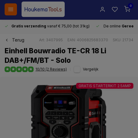
0
Gratis verzending
vanaf € 75,00 (tot 31kg)
De online
Gereeds
Terug
Art: 3407995
EAN: 4006825683370
SKU: 21734
Einhell Bouwradio TE-CR 18 Li
DAB+/FM/BT - Solo
10/10 (2 Reviews)
Vergelijk
GRATIS STARTERKIT 2.5AMP