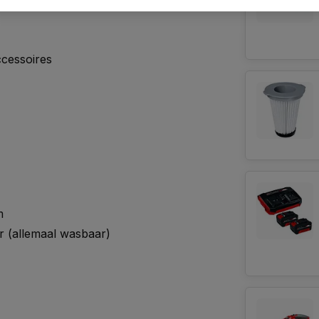
cessoires
m
er (allemaal wasbaar)