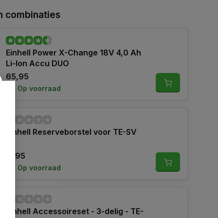
 combinaties
Einhell Power X-Change 18V 4,0 Ah
Li-Ion Accu DUO
65,95
Op voorraad
Einhell Reserveborstel voor TE-SV
18
11,95
Op voorraad
Einhell Accessoireset - 3-delig - TE-