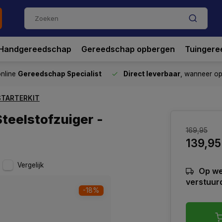
Handgereedschap
Gereedschap opbergen
Tuingere
nline
Gereedschap Specialist
Direct leverbaar
, wanneer o
- STARTERKIT
Steelstofzuiger -
169,95
139,95
Vergelijk
Op we
verstuur
-18%