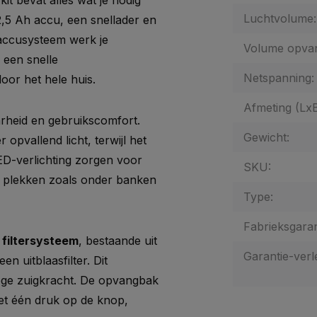
t bevat alles wat je nodig
Luchtvolume:
2,5 Ah accu, een snellader en
 accusysteem werk je
Volume opva
 een snelle
Netspanning:
or het hele huis.
Afmeting (Lx
rheid en gebruikscomfort.
Gewicht:
 opvallend licht, terwijl het
ED-verlichting zorgen voor
SKU:
re plekken zoals onder banken
Type:
Fabrieksgaran
 filtersysteem
, bestaande uit
Garantie-verl
n uitblaasfilter. Dit
hoge zuigkracht. De opvangbak
met één druk op de knop,