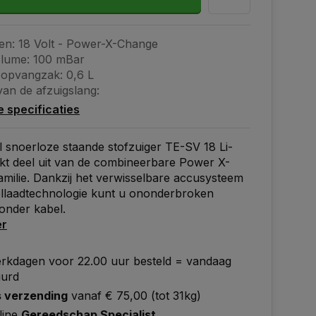
n: 18 Volt - Power-X-Change
lume: 100 mBar
opvangzak: 0,6 L
van de afzuigslang:
le specificaties
l snoerloze staande stofzuiger TE-SV 18 Li-
kt deel uit van de combineerbare Power X-
milie. Dankzij het verwisselbare accusysteem
ellaadtechnologie kunt u ononderbroken
onder kabel.
er
rkdagen voor 22.00 uur besteld = vandaag
uurd
s verzending
vanaf € 75,00 (tot 31kg)
line
Gereedschap Specialist