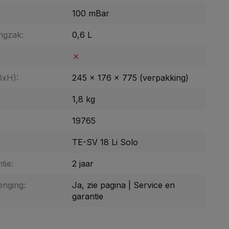
100 mBar
ngzak:
0,6 L
BxH):
245 x 176 x 775 (verpakking)
1,8 kg
19765
TE-SV 18 Li Solo
tie:
2 jaar
enging:
Ja, zie pagina | Service en
garantie