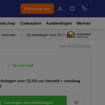
0
Klantenservice
edschap
Cadeaubon
Aanbiedingen
Merken
p voorraad
Op werkdagen voor 22.00 uur besteld,
vandaag ve
EAN: 6011612532548
Op voorraad
rkdagen voor 22.00 uur besteld = vandaag
d
Toevoegen aan winkelwagen