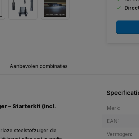
Direc
s
Aanbevolen combinaties
Specificati
r – Starterkit (incl.
Merk:
EAN:
rloze steelstofzuiger die
Vermogen: