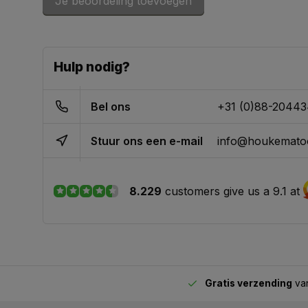
Je beoordeling toevoegen
Hulp nodig?
Bel ons
+31 (0)88-2044
Stuur ons een e-mail
info@houkematoo
8.229
customers give us a 9.1 at
Gratis verzending
van
2.00 uur besteld,
vandaag verstuurd