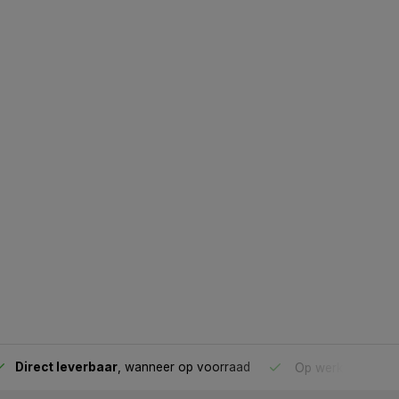
Direct leverbaar
, wanneer op voorraad
Op werkdagen voo