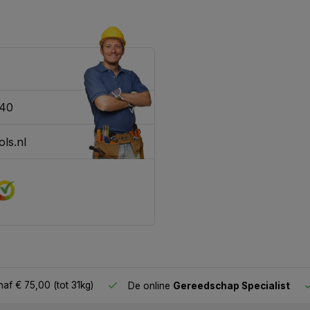
340
ls.nl
af € 75,00 (tot 31kg)
De online
Gereedschap Specialist