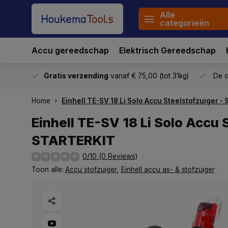
Alle
categorieën
Accu gereedschap
Elektrisch Gereedschap
stuurd
Gratis verzending
vanaf € 75,00 (tot 31kg)
De o
Home
Einhell TE-SV 18 Li Solo Accu Steelstofzuiger 
Einhell TE-SV 18 Li Solo Accu 
STARTERKIT
0/10 (0 Reviews)
Toon alle:
Accu stofzuiger
,
Einhell accu as- & stofzuiger