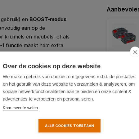
Aanbevolen
 gebruik) en
BOOST-modus
eenvoudig aan op de
or kruimels en meubels, of als
n-1 functie maakt hem extra
Over de cookies op deze website
We maken gebruik van cookies om gegevens m.b.t. de prestaties
en het gebruik van deze website te verzamelen & analyseren, om
iger inzetbaar
sociale netwerkfunctionaliteiten aan te bieden en onze content &
platform (18V)
advertenties te verbeteren en personaliseren.
 gebruik
Kom meer te weten
rond meubels
ruimtes
ALLE COOKIES TOESTAAN
 wasbare filter
 met vuil