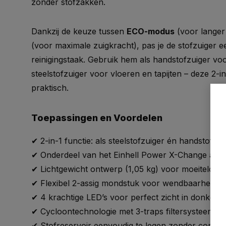
zonder stofzakken.
Dankzij de keuze tussen
ECO-modus
(voor langer
(voor maximale zuigkracht), pas je de stofzuiger 
reinigingstaak. Gebruik hem als handstofzuiger vo
steelstofzuiger voor vloeren en tapijten – deze 2-i
praktisch.
Toepassingen en Voordelen
✔ 2-in-1 functie: als steelstofzuiger én handstofzu
✔ Onderdeel van het Einhell Power X-Change accu
✔ Lichtgewicht ontwerp (1,05 kg) voor moeiteloos
✔ Flexibel 2-assig mondstuk voor wendbaarheid 
✔ 4 krachtige LED’s voor perfect zicht in donkere 
✔ Cycloontechnologie met 3-traps filtersysteem en
✔ Stofreservoir eenvoudig te legen zonder contact