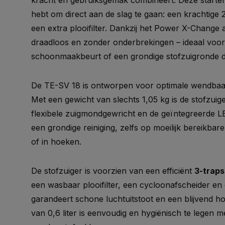
kracht en gebruiksgemak combineert. Deze starterki
hebt om direct aan de slag te gaan: een krachtige 
een extra plooifilter. Dankzij het Power X-Change
draadloos en zonder onderbrekingen – ideaal voor
schoonmaakbeurt of een grondige stofzuigronde do
De TE-SV 18 is ontworpen voor optimale wendbaa
Met een gewicht van slechts 1,05 kg is de stofzuiger
flexibele zuigmondgewricht en de geïntegreerde L
een grondige reiniging, zelfs op moeilijk bereikba
of in hoeken.
De stofzuiger is voorzien van een efficiënt
3-traps
een wasbaar plooifilter, een cycloonafscheider en ee
garandeert schone luchtuitstoot en een blijvend 
van 0,6 liter is eenvoudig en hygiënisch te legen 