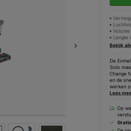
Vermoge
Luchtvo
Volume 
Lengte 
Bekijk al
De Einhel
Solo maa
Change fa
en de sn
werken z
Lees me
Op we
verst
Grati
De on