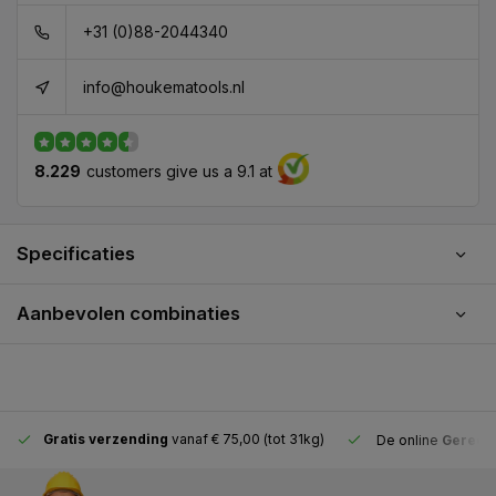
+31 (0)88-2044340
info@houkematools.nl
8.229
customers give us a 9.1 at
Specificaties
Aanbevolen combinaties
Gratis verzending
vanaf € 75,00 (tot 31kg)
De online
Gereeds