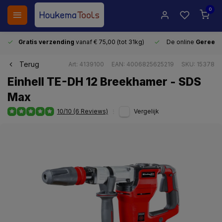
0
Gratis verzending
vanaf € 75,00 (tot 31kg)
De online
Gereeds
Terug
Art: 4139100
EAN: 4006825625219
SKU: 15378
Einhell TE-DH 12 Breekhamer - SDS
Max
10/10 (6 Reviews)
Vergelijk