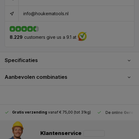
info@houkematools.nl
8.229
customers give us a 9.1 at
Specificaties
Aanbevolen combinaties
Gratis verzending
vanaf € 75,00 (tot 31kg)
De online
Gereeds
Klantenservice