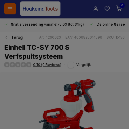
0
Gratis verzending
vanaf € 75,00 (tot 31kg)
De online
Gereeds
Terug
Art: 4260020
EAN: 4006825614596
SKU: 15156
Einhell TC-SY 700 S
Verfspuitsysteem
0/10 (0 Reviews)
Vergelijk