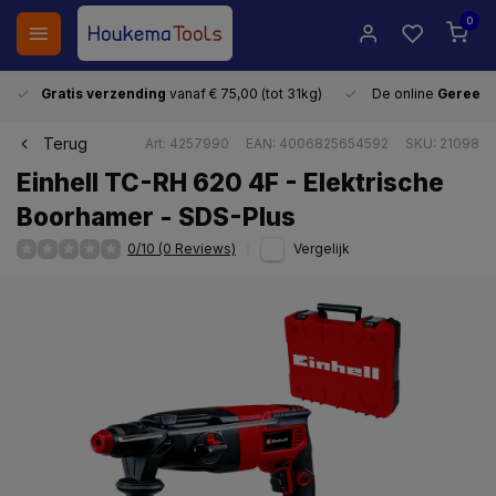
0
Gratis verzending
vanaf € 75,00 (tot 31kg)
De online
Gereeds
Terug
Art: 4257990
EAN: 4006825654592
SKU: 21098
Einhell TC-RH 620 4F - Elektrische
Boorhamer - SDS-Plus
0/10 (0 Reviews)
Vergelijk