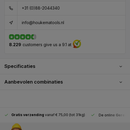
+31 (0)88-2044340
info@houkematools.nl
8.229
customers give us a 9.1 at
Specificaties
Aanbevolen combinaties
Gratis verzending
vanaf € 75,00 (tot 31kg)
De online
Gereeds