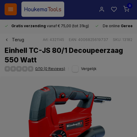
0
Gratis verzending
vanaf € 75,00 (tot 31kg)
De online
Gereeds
Terug
Art: 4321145
EAN: 4006825619737
SKU: 13182
Einhell TC-JS 80/1 Decoupeerzaag
550 Watt
0/10 (0 Reviews)
Vergelijk