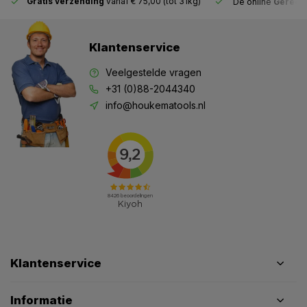
Gratis verzending
vanaf € 75,00 (tot 31kg)
De online
Gereeds
Klantenservice
Veelgestelde vragen
+31 (0)88-2044340
info@houkematools.nl
Klantenservice
Informatie