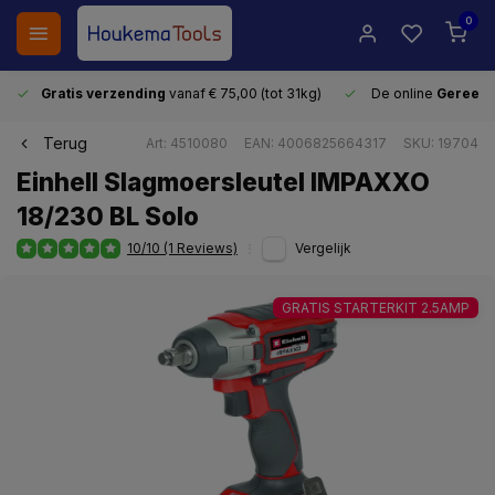
0
Gratis verzending
vanaf € 75,00 (tot 31kg)
De online
Gereeds
Terug
Art: 4510080
EAN: 4006825664317
SKU: 19704
Einhell Slagmoersleutel IMPAXXO
18/230 BL Solo
10/10 (1 Reviews)
Vergelijk
GRATIS STARTERKIT 2.5AMP