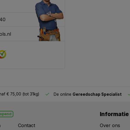
340
ls.nl
af € 75,00 (tot 31kg)
De online
Gereedschap Specialist
Informatie
opend
n
Contact
Over ons