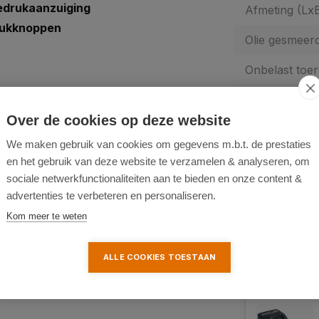
edrukaanzuiging
Afmeting (Lx
rukknoppen
Olie gesmeer
Onbelast toer
Type:
Over de cookies op deze website
g, op de camping of in de
SKU:
We maken gebruik van cookies om gegevens m.b.t. de prestaties
nder vooraf ingestelde druk
Fabrieksgaran
en het gebruik van deze website te verzamelen & analyseren, om
eenvoudig op te bergen dankzij
sociale netwerkfunctionaliteiten aan te bieden en onze content &
Garantie-verl
advertenties te verbeteren en personaliseren.
Kom meer te weten
ALLE COOKIES TOESTAAN
Aanbevolen