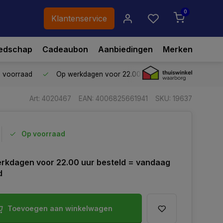
0
Klantenservice
edschap
Cadeaubon
Aanbiedingen
Merken
p voorraad
Op werkdagen voor 22.00 uur besteld,
vandaag ve
Art: 4020467
EAN: 4006825661941
SKU: 19637
Op voorraad
rkdagen voor 22.00 uur besteld = vandaag
d
Toevoegen aan winkelwagen