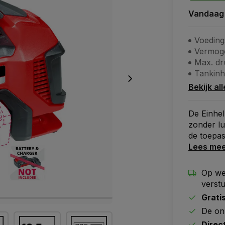
Vandaag
Voeding
Vermoge
Max. dr
Tankinh
Bekijk al
De Einhel
zonder lu
de toepas
Lees me
Op we
verst
Grati
De on
Direc