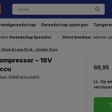
Handgereedschap
Gereedschap opbergen
Tuingere
nline
Gereedschap Specialist
Direct leverbaar
, wanneer o
– Hoge & Lage Druk – Zonder Accu
Compressor – 18V
69,95
Accu
ssor
,
Einhell accu overig
Op we
verstuur