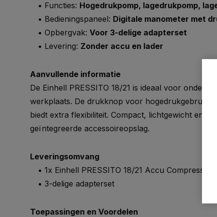
• Functies:
Hogedrukpomp, lagedrukpomp, lag
• Bedieningspaneel:
Digitale manometer met d
• Opbergvak:
Voor 3-delige adapterset
• Levering:
Zonder accu en lader
Aanvullende informatie
De Einhell PRESSITO 18/21 is ideaal voor onderwe
werkplaats. De drukknop voor hogedrukgebruik zo
biedt extra flexibiliteit. Compact, lichtgewicht en 
geïntegreerde accessoireopslag.
Leveringsomvang
• 1x Einhell PRESSITO 18/21 Accu Compressor
• 3-delige adapterset
Toepassingen en Voordelen