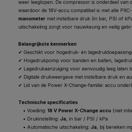
weer leeglopen. De compressor is onderdeel van 
waardoor de 18V-accu compatibel is met alle PXC
manometer
met instelbare druk (in bar, PSI of k
uitschakeling zorgt voor nauwkeurig en veilig gebr
Belangrijkste kenmerken
✔ Geschikt voor hogedruk- én lagedruktoepassin
✔ Hogedrukpomp voor banden en ballen, lagedru
✔ Lagedrukaanzuiging voor eenvoudig leeg laten l
✔ Digitale drukweergave met instelbare druk en au
✔ Lid van de Power X-Change-familie: accu onderli
Technische specificaties
• Voeding:
18 V Power X-Change accu
(niet in
• Drukinstelling:
Ja
, in bar / PSI / kPa
• Automatische uitschakeling:
Ja
, bij bereiken i