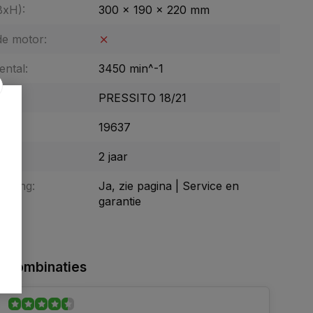
BxH):
300 x 190 x 220 mm
de motor:
ental:
3450 min^-1
PRESSITO 18/21
19637
tie:
2 jaar
enging:
Ja, zie pagina | Service en
garantie
 combinaties