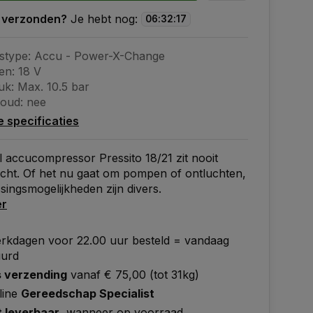
 verzonden?
Je hebt nog:
06
:
32
:
16
stype: Accu - Power-X-Change
n: 18 V
uk: Max. 10.5 bar
oud: nee
le specificaties
l accucompressor Pressito 18/21 zit nooit
cht. Of het nu gaat om pompen of ontluchten,
singsmogelijkheden zijn divers.
er
rkdagen voor 22.00 uur besteld = vandaag
uurd
s verzending
vanaf € 75,00 (tot 31kg)
line
Gereedschap Specialist
t leverbaar
, wanneer op voorraad