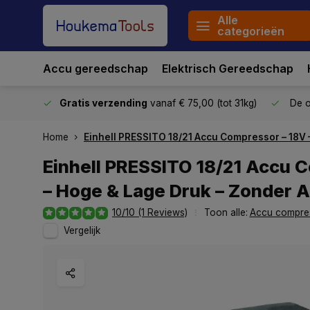
Alle
categorieën
Accu gereedschap
Elektrisch Gereedschap
stuurd
Gratis verzending
vanaf € 75,00 (tot 31kg)
De o
Home
Einhell PRESSITO 18/21 Accu Compressor – 18V 
Einhell PRESSITO 18/21 Accu 
– Hoge & Lage Druk – Zonder 
10/10 (1 Reviews)
Toon alle:
Accu compre
Vergelijk