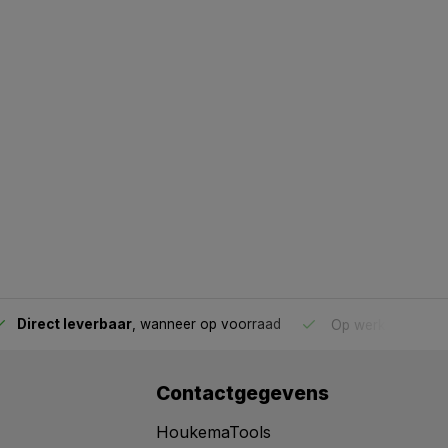
Direct leverbaar
, wanneer op voorraad
Op werkdagen voo
Contactgegevens
HoukemaTools