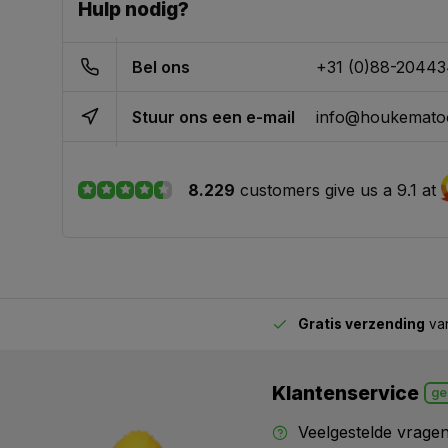
Hulp nodig?
Bel ons
+31 (0)88-2044
Stuur ons een e-mail
info@houkematoo
8.229
customers give us a 9.1 at
Gratis verzending
van
2.00 uur besteld,
vandaag verstuurd
Klantenservice
ge
Veelgestelde vrage