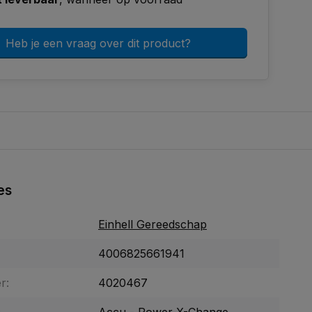
Heb je een vraag over dit product?
es
Einhell Gereedschap
4006825661941
r:
4020467