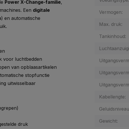
Voedingstype
de
Power X-Change-familie
,
-machines. Een
digitale
Vermogen:
Pa) en automatische
Max. druk:
uik.
Tankinhoud:
Luchtaanzuigi
gen
k voor luchtbedden
Uitgangsvermo
open van opblaasartikelen
Uitgangsvermo
tomatische stopfunctie
ng uitwisselbaar
Uitgangsvermo
Kabellengte:
begrepen)
Geluidsniveau
Gewicht:
ngestelde druk