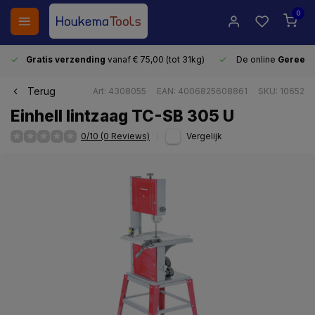
0
Gratis verzending
vanaf € 75,00 (tot 31kg)
De online
Gereeds
Terug
Art: 4308055
EAN: 4006825608861
SKU: 10652
Einhell lintzaag TC-SB 305 U
0/10 (0 Reviews)
Vergelijk