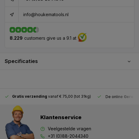
info@houkematools.nl
8.229
customers give us a 9.1 at
Specificaties
Gratis verzending
vanaf € 75,00 (tot 31kg)
De online
Gereeds
Klantenservice
Veelgestelde vragen
+31 (0)88-2044340