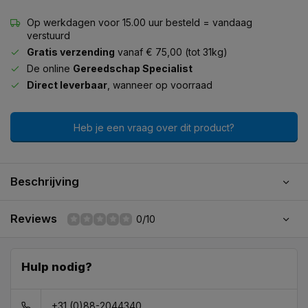
Op werkdagen voor 15.00 uur besteld = vandaag
verstuurd
Gratis verzending
vanaf € 75,00 (tot 31kg)
De online
Gereedschap Specialist
Direct leverbaar
, wanneer op voorraad
Heb je een vraag over dit product?
Beschrijving
Reviews
0/10
Hulp nodig?
+31 (0)88-2044340