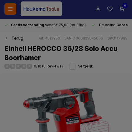
0
Gratis verzending
vanaf € 75,00 (tot 31kg)
De online
Gereeds
Terug
Art: 4513950
EAN: 4006825645606
SKU: 17989
Einhell HEROCCO 36/28 Solo Accu
Boorhamer
0/10 (0 Reviews)
Vergelijk