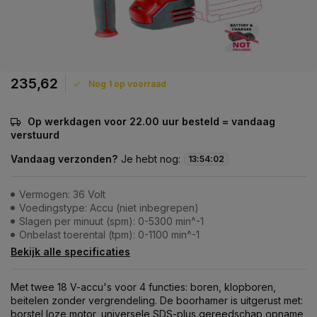
235,62
Nog 1 op voorraad
Op werkdagen voor 22.00 uur besteld = vandaag
verstuurd
Vandaag verzonden?
Je hebt nog:
13
:
54
:
02
Vermogen: 36 Volt
Voedingstype: Accu (niet inbegrepen)
Slagen per minuut (spm): 0-5300 min^-1
Onbelast toerental (tpm): 0-1100 min^-1
Bekijk alle specificaties
Met twee 18 V-accu's voor 4 functies: boren, klopboren,
beitelen zonder vergrendeling. De boorhamer is uitgerust met:
borstel loze motor, universele SDS-plus gereedschap opname