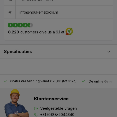
info@houkematools.nl
8.229
customers give us a 9.1 at
Specificaties
Gratis verzending
vanaf € 75,00 (tot 31kg)
De online
Gereeds
Klantenservice
Veelgestelde vragen
+31 (0)88-2044340