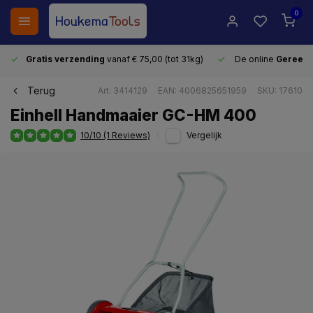
0
Gratis verzending
vanaf € 75,00 (tot 31kg)
De online
Gereeds
Terug
Art: 3414129
EAN: 4006825651959
SKU: 17610
Einhell Handmaaier GC-HM 400
10/10 (1 Reviews)
Vergelijk