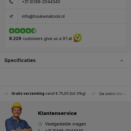
+31 (0)88-2044340
info@houkematools.nl
8.229
customers give us a 9.1 at
Specificaties
Gratis verzending
vanaf € 75,00 (tot 31kg)
De online
Gereeds
Klantenservice
Veelgestelde vragen
+31 (0)88-2044340