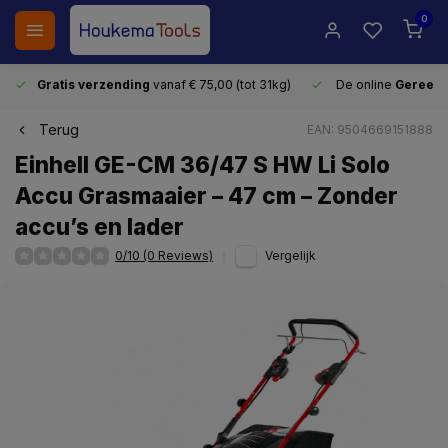
0
Gratis verzending
vanaf € 75,00 (tot 31kg)
De online
Gereeds
Terug
EAN: 9504669151888
Einhell GE-CM 36/47 S HW Li Solo
Accu Grasmaaier – 47 cm – Zonder
accu’s en lader
0/10 (0 Reviews)
Vergelijk