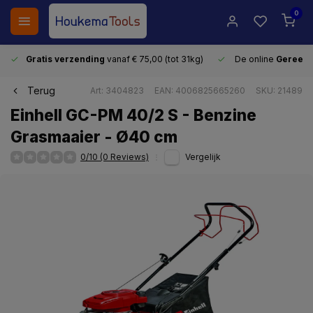
0
Gratis verzending
vanaf € 75,00 (tot 31kg)
De online
Gereeds
Terug
Art: 3404823
EAN: 4006825665260
SKU: 21489
Einhell GC-PM 40/2 S - Benzine
Grasmaaier - Ø40 cm
0/10 (0 Reviews)
Vergelijk