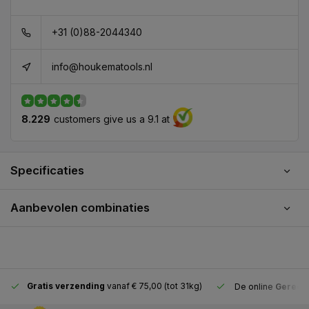
+31 (0)88-2044340
info@houkematools.nl
8.229
customers give us a 9.1 at
Specificaties
Aanbevolen combinaties
Gratis verzending
vanaf € 75,00 (tot 31kg)
De online
Gereeds