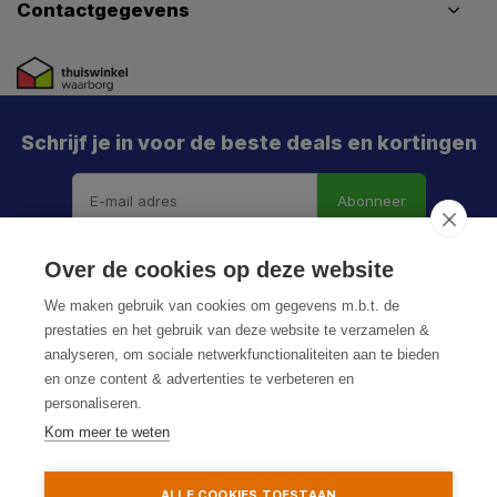
Contactgegevens
Schrijf je in voor de beste deals en kortingen
Abonneer
X
Meld je aan en mis geen enkele actie, aanbieding
Over de cookies op deze website
of nieuwe deal meer. Én je krijgt direct €5 korting!
We maken gebruik van cookies om gegevens m.b.t. de
prestaties en het gebruik van deze website te verzamelen &
analyseren, om sociale netwerkfunctionaliteiten aan te bieden
en onze content & advertenties te verbeteren en
Je h
personaliseren.
© HoukemaTools
De k
Kom meer te weten
Privacy Policy
Algemene voorwaarden
Sitemap
Particulier
Zakelijk
ALLE COOKIES TOESTAAN
Aanmelden