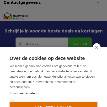
Contactgegevens
Schrijf je in voor de beste deals en kortingen
Abonneer
X
Meld je aan en mis geen enkele actie, aanbieding
Over de cookies op deze website
of nieuwe deal meer. Én je krijgt direct €5 korting!
We maken gebruik van cookies om gegevens m.b.t. de
prestaties en het gebruik van deze website te verzamelen &
analyseren, om sociale netwerkfunctionaliteiten aan te bieden
en onze content & advertenties te verbeteren en
Je h
personaliseren.
© HoukemaTools
De k
Kom meer te weten
Privacy Policy
Algemene voorwaarden
Sitemap
Particulier
Zakelijk
ALLE COOKIES TOESTAAN