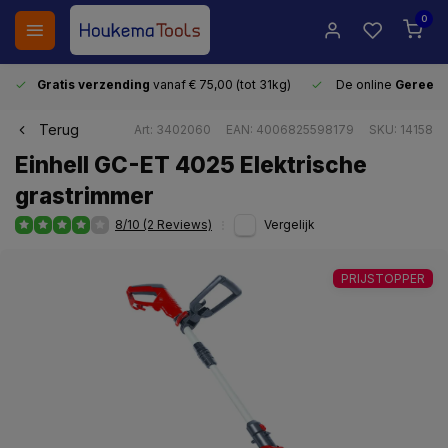
0
Gratis verzending
vanaf € 75,00 (tot 31kg)
De online
Gereeds
Terug
Art: 3402060
EAN: 4006825598179
SKU: 14158
Einhell GC-ET 4025 Elektrische
grastrimmer
8/10 (2 Reviews)
Vergelijk
PRIJSTOPPER