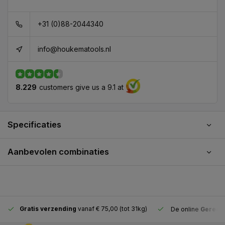
+31 (0)88-2044340
info@houkematools.nl
8.229
customers give us a 9.1 at
Specificaties
Aanbevolen combinaties
Gratis verzending
vanaf € 75,00 (tot 31kg)
De online
Gereeds