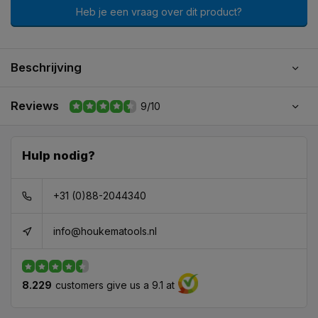
Heb je een vraag over dit product?
Beschrijving
Reviews
9/10
Hulp nodig?
+31 (0)88-2044340
info@houkematools.nl
8.229
customers give us a 9.1 at