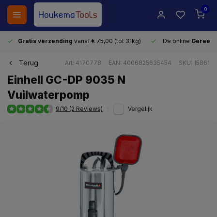
0
Gratis verzending
vanaf € 75,00 (tot 31kg)
De online
Gereeds
Terug
Art: 4170778
EAN: 4006825635454
SKU: 15861
Einhell GC-DP 9035 N
Vuilwaterpomp
9/10 (2 Reviews)
Vergelijk