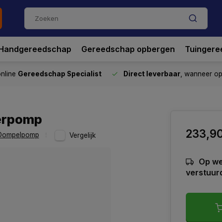
Handgereedschap
Gereedschap opbergen
Tuingere
nline
Gereedschap Specialist
Direct leverbaar
, wanneer o
terpomp
233,9
Dompelpomp
Vergelijk
Op we
verstuur