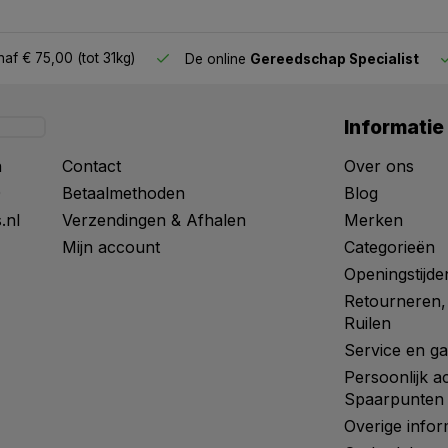
af € 75,00 (tot 31kg)
De online
Gereedschap Specialist
Informatie
n
Contact
Over ons
0
Betaalmethoden
Blog
.nl
Verzendingen & Afhalen
Merken
Mijn account
Categorieën
Openingstijde
Retourneren,
Ruilen
Service en ga
Persoonlijk a
Spaarpunten
Overige infor