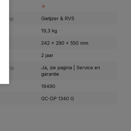
r:
uizing:
Gietijzer & RVS
19,3 kg
BxH):
242 x 290 x 550 mm
tie:
2 jaar
enging:
Ja, zie pagina | Service en
garantie
19490
GC-DP 1340 G