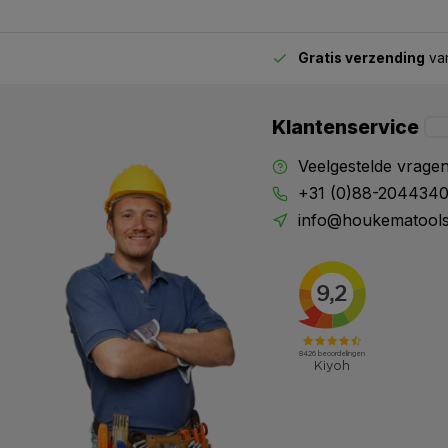
Gratis verzending
van
2.00 uur besteld,
vandaag verstuurd
Klantenservice
Veelgestelde vrage
+31 (0)88-204434
info@houkematools
X