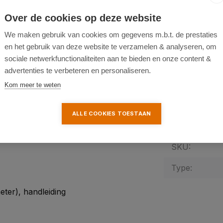
Interne vlotte
Over de cookies op deze website
Materiaal beh
We maken gebruik van cookies om gegevens m.b.t. de prestaties
en het gebruik van deze website te verzamelen & analyseren, om
Gewicht:
sociale netwerkfunctionaliteiten aan te bieden en onze content &
advertenties te verbeteren en personaliseren.
Afmeting (Lx
Kom meer te weten
Fabrieksgaran
ALLE COOKIES TOESTAAN
Garantie-verl
SKU:
Type:
ter), handleiding