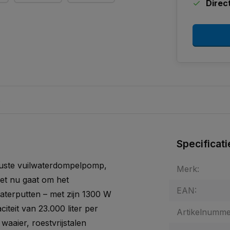
Direc
s
Specificati
uuste vuilwaterdompelpomp,
Merk:
et nu gaat om het
EAN:
aterputten – met zijn 1300 W
teit van 23.000 liter per
Artikelnumme
waaier, roestvrijstalen