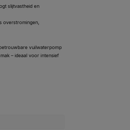
gt slijtvastheid en
s overstromingen,
 betrouwbare vuilwaterpomp
mak – ideaal voor intensief