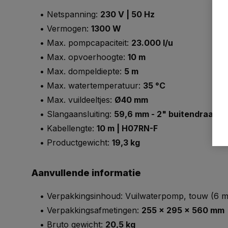
• Netspanning:
230 V | 50 Hz
• Vermogen:
1300 W
• Max. pompcapaciteit:
23.000 l/u
• Max. opvoerhoogte:
10 m
• Max. dompeldiepte:
5 m
• Max. watertemperatuur:
35 °C
• Max. vuildeeltjes:
Ø40 mm
• Slangaansluiting:
59,6 mm - 2" buitendraad
• Kabellengte:
10 m | H07RN-F
• Productgewicht:
19,3 kg
Aanvullende informatie
• Verpakkingsinhoud: Vuilwaterpomp, touw (6 me
• Verpakkingsafmetingen:
255 x 295 x 560 mm
• Bruto gewicht:
20,5 kg