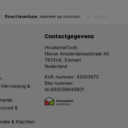
Direct leverbaar
, wanneer op voorraad
Op werkdagen voo
Contactgegevens
HoukemaTools
Nieuw Amsterdamsestraat 40
7814VA, Emmen
Nederland
KVK nummer: 42003973
n
Btw nummer:
 Herroeping &
NL869239946B01
rantie
ccount &
matie & Klachten