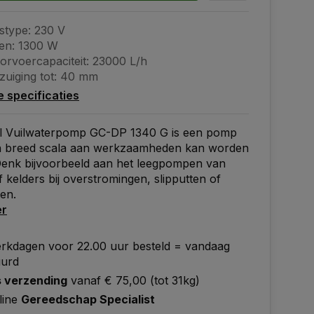
stype: 230 V
en: 1300 W
orvoercapaciteit: 23000 L/h
zuiging tot: 40 mm
le specificaties
ll Vuilwaterpomp GC-DP 1340 G is een pomp
een breed scala aan werkzaamheden kan worden
Denk bijvoorbeeld aan het leegpompen van
 kelders bij overstromingen, slipputten of
en.
er
rkdagen voor 22.00 uur besteld = vandaag
uurd
s verzending
vanaf € 75,00 (tot 31kg)
line
Gereedschap Specialist