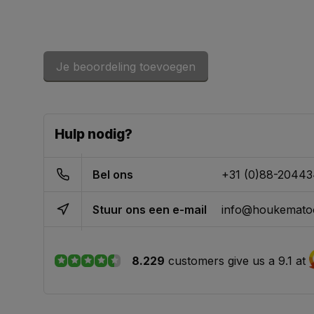
Je beoordeling toevoegen
Hulp nodig?
Bel ons
+31 (0)88-2044
Stuur ons een e-mail
info@houkematoo
8.229
customers give us a 9.1 at