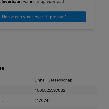
t leverbaar
, wanneer op voorraad
Heb je een vraag over dit product?
es
Einhell Gereedschap
4006825597882
r:
4170742