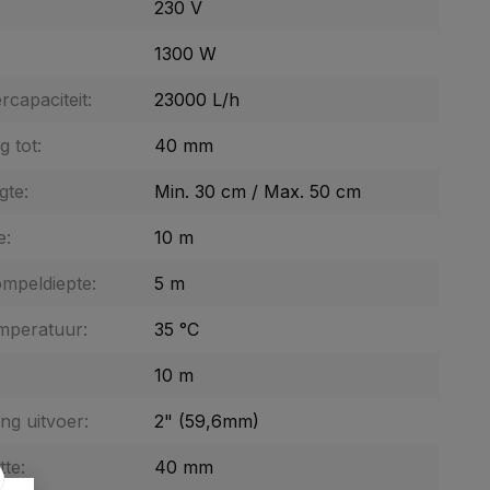
:
230 V
1300 W
capaciteit:
23000 L/h
g tot:
40 mm
gte:
Min. 30 cm / Max. 50 cm
e:
10 m
mpeldiepte:
5 m
mperatuur:
35 °C
10 m
ng uitvoer:
2" (59,6mm)
tte:
40 mm