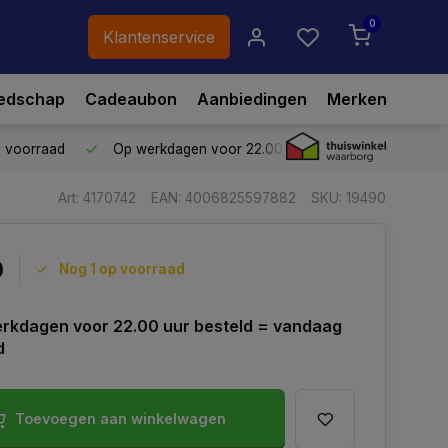
0
Klantenservice
edschap
Cadeaubon
Aanbiedingen
Merken
p voorraad
Op werkdagen voor 22.00 uur besteld,
vandaag ve
Art: 4170742
EAN: 4006825597882
SKU: 19490
0
Nog 1 op voorraad
rkdagen voor 22.00 uur besteld = vandaag
d
Toevoegen aan winkelwagen