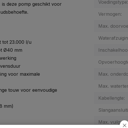
Voedingstype
 is deze pomp geschikt voor
oudsbehoefte.
Vermogen:
Max. doorvoer
Waterafzuigin
tot 23.000 l/u
tot Ø40 mm
Inschakelhoo
 werking
Opvoerhoogt
evensduur
zing voor maximale
Max. onderdo
Max. waterte
ange touw voor eenvoudige
Kabellengte:
,8 mm)
Slangaansluiti
Max. vuilgroo