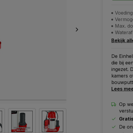
Voeding
Vermog
Max. do
Wateraf
Bekijk al
De Einhe
die bij 
ingezet. 
kamers of
bouwputt
Lees me
Op we
verst
Grati
De on