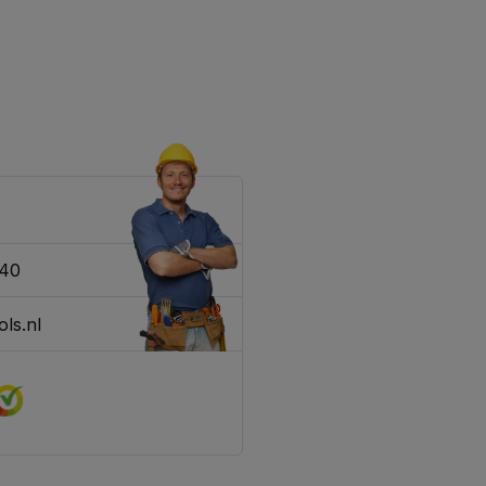
340
ls.nl