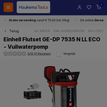
0
Gratis verzending
vanaf € 75,00 (tot 31kg)
De online
Gereeds
Terug
Art: 4181515
EAN: 4006825683158
SKU: 21557
Einhell Flutset GE-DP 7535 N LL ECO
- Vuilwaterpomp
0/10 (0 Reviews)
Vergelijk