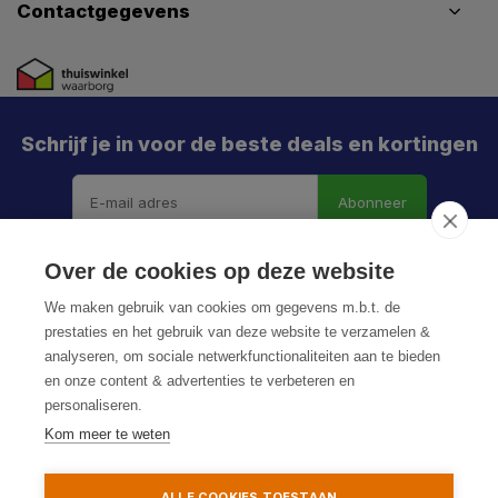
Contactgegevens
Schrijf je in voor de beste deals en kortingen
Abonneer
X
Meld je aan en mis geen enkele actie, aanbieding
Over de cookies op deze website
of nieuwe deal meer. Én je krijgt direct €5 korting!
We maken gebruik van cookies om gegevens m.b.t. de
prestaties en het gebruik van deze website te verzamelen &
analyseren, om sociale netwerkfunctionaliteiten aan te bieden
en onze content & advertenties te verbeteren en
Je h
personaliseren.
© HoukemaTools
De k
Kom meer te weten
Privacy Policy
Algemene voorwaarden
Sitemap
Particulier
Zakelijk
ALLE COOKIES TOESTAAN