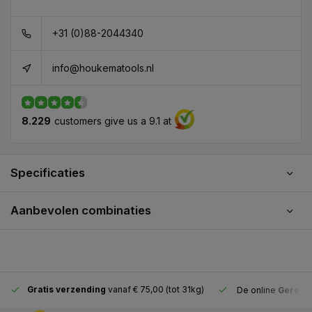
+31 (0)88-2044340
info@houkematools.nl
8.229
customers give us a 9.1 at
Specificaties
Aanbevolen combinaties
Gratis verzending
vanaf € 75,00 (tot 31kg)
De online
Gereeds