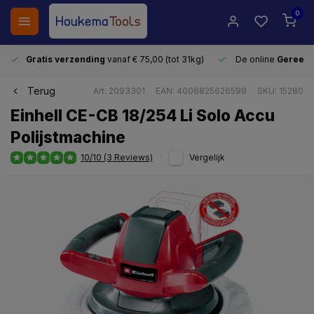
0
Gratis verzending
vanaf € 75,00 (tot 31kg)
De online
Gereeds
Terug
Art: 2093301
EAN: 4006825626599
SKU: 15280
Einhell CE-CB 18/254 Li Solo Accu
Polijstmachine
10/10 (3 Reviews)
Vergelijk