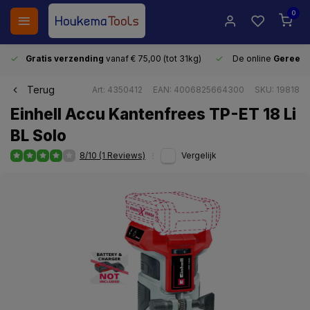
0
Gratis verzending
vanaf € 75,00 (tot 31kg)
De online
Gereeds
Terug
Art: 4350412
EAN: 4006825664300
SKU: 19818
Einhell Accu Kantenfrees TP-ET 18 Li
BL Solo
8/10 (1 Reviews)
Vergelijk