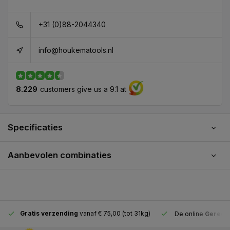
+31 (0)88-2044340
info@houkematools.nl
8.229
customers give us a 9.1 at
Specificaties
Aanbevolen combinaties
Gratis verzending
vanaf € 75,00 (tot 31kg)
De online
Gereeds