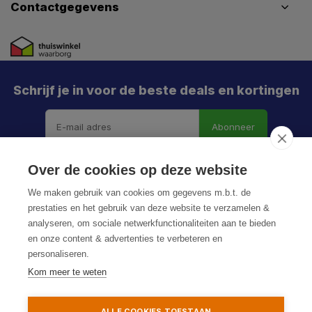
Contactgegevens
Schrijf je in voor de beste deals en kortingen
Abonneer
X
Meld je aan en mis geen enkele actie, aanbieding
Over de cookies op deze website
of nieuwe deal meer. Én je krijgt direct €5 korting!
We maken gebruik van cookies om gegevens m.b.t. de
prestaties en het gebruik van deze website te verzamelen &
analyseren, om sociale netwerkfunctionaliteiten aan te bieden
en onze content & advertenties te verbeteren en
Je h
personaliseren.
© HoukemaTools
De k
Kom meer te weten
Privacy Policy
Algemene voorwaarden
Sitemap
Particulier
Zakelijk
ALLE COOKIES TOESTAAN