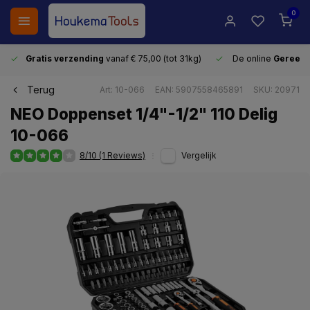
0
Gratis verzending
vanaf € 75,00 (tot 31kg)
De online
Gereeds
Terug
Art: 10-066
EAN: 5907558465891
SKU: 20971
NEO Doppenset 1/4"-1/2" 110 Delig
10-066
8/10 (1 Reviews)
Vergelijk