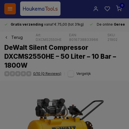
0
Gratis verzending
vanaf € 75,00 (tot 31kg)
De online
Gereeds
Art:
EAN:
SKU:
Terug
DXCMS2550HE
8016738833966
21902
DeWalt Silent Compressor
DXCMS2550HE – 50 Liter – 10 Bar –
1800W
0/10 (0 Reviews)
Vergelijk