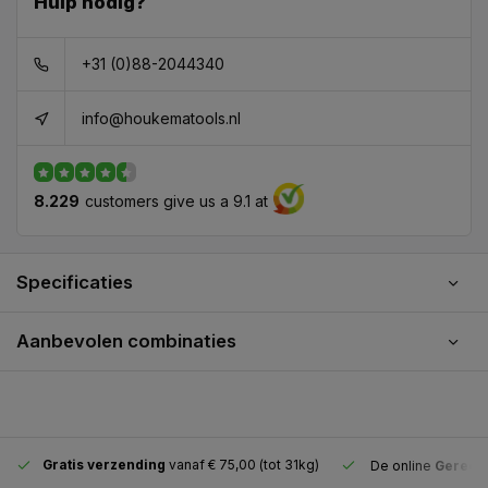
Hulp nodig?
+31 (0)88-2044340
info@houkematools.nl
8.229
customers give us a 9.1 at
Specificaties
Aanbevolen combinaties
Gratis verzending
vanaf € 75,00 (tot 31kg)
De online
Gereeds