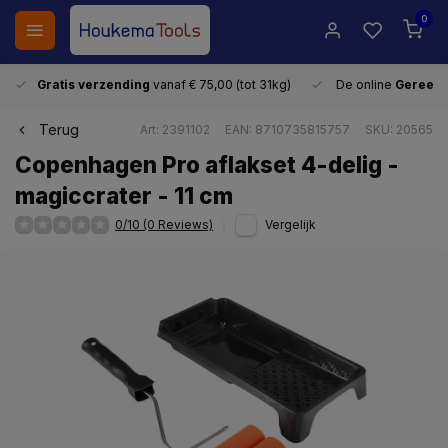
0
Gratis verzending
vanaf € 75,00 (tot 31kg)
De online
Gereeds
Terug
Art: 2391102
EAN: 8710735815757
SKU: 20565
Copenhagen Pro aflakset 4-delig -
magiccrater - 11 cm
0/10 (0 Reviews)
Vergelijk