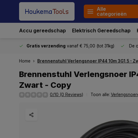
Alle
categorieën
Accu gereedschap
Elektrisch Gereedschap
stuurd
Gratis verzending
vanaf € 75,00 (tot 31kg)
De o
Home
Brennenstuhl Verlengsnoer IP44 10m 3G1,5 - Zw
Brennenstuhl Verlengsnoer IP
Zwart - Copy
0/10 (0 Reviews)
Toon alle:
Verlengsnoer