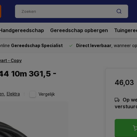
Handgereedschap
Gereedschap opbergen
Tuingere
nline
Gereedschap Specialist
Direct leverbaar
, wanneer o
art - Copy
44 10m 3G1,5 -
46,03
en
,
Elektra
Vergelijk
Op we
verstuur