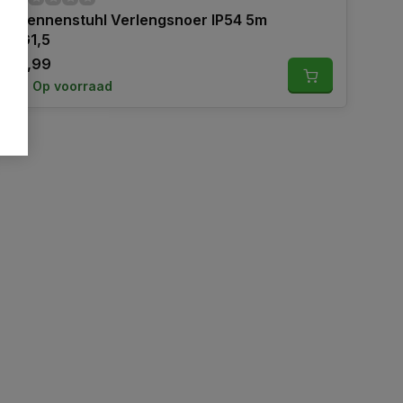
Brennenstuhl Verlengsnoer IP54 5m
3G1,5
19,99
Op voorraad