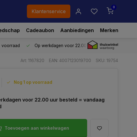
0
Klantenservice
edschap
Cadeaubon
Aanbiedingen
Merken
p voorraad
Op werkdagen voor 22.00 uur besteld,
vandaag ve
Art: 1167820
EAN: 4007123019700
SKU: 19754
Nog 1 op voorraad
rkdagen voor 22.00 uur besteld = vandaag
d
Toevoegen aan winkelwagen