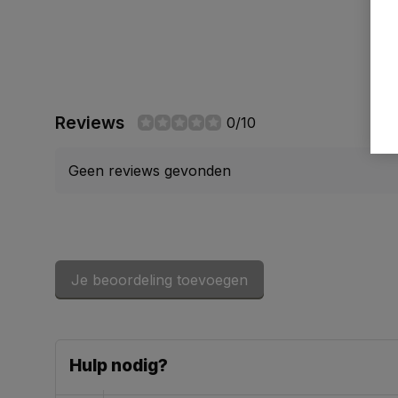
Reviews
0/10
Geen reviews gevonden
Je beoordeling toevoegen
Hulp nodig?