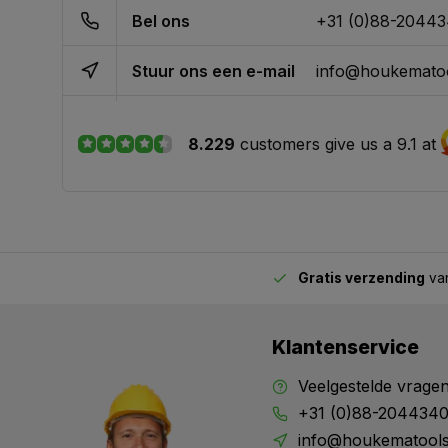
Bel ons
+31 (0)88-2044
Stuur ons een e-mail
info@houkematoo
8.229
customers give us a 9.1 at
Gratis verzending
van
2.00 uur besteld,
vandaag verstuurd
Klantenservice
Veelgestelde vrage
+31 (0)88-204434
info@houkematools