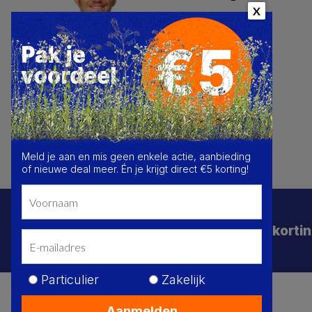
X
Meld je aan en mis geen enkele actie, aanbieding
of nieuwe deal meer. Én je krijgt direct €5 korting!
Schrijf je in voor de beste deals en korti
Particulier
Zakelijk
Je
Privacy Policy
Algemene voorwaarden
Sitemap
SPAARPUNTEN
Aanmelden
De 