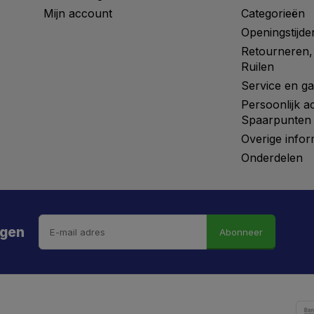
Mijn account
Categorieën
Openingstijde
Retourneren,
Ruilen
Service en ga
Persoonlijk a
Spaarpunten
Overige infor
Onderdelen
ngen
Abonneer
 hebt de weg vrij gemaaid naar €5 korting!
kortingscode is onderweg naar je mailbox.