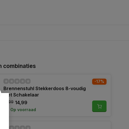
 combinaties
-17%
Brennenstuhl Stekkerdoos 8-voudig
met Schakelaar
17,99
14,99
Op voorraad