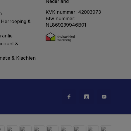
Nederland
KVK nummer: 42003973
n
Btw nummer:
 Herroeping &
NL869239946B01
rantie
ccount &
matie & Klachten