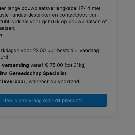
ter lange bouwplaatsverlengkabel IP44 met
uste randaardestekker en contactdoos van
uhl is ideaal voor gebruik op bouwplaatsen of
aatsen.
er
rkdagen voor 22.00 uur besteld = vandaag
uurd
s verzending
vanaf € 75,00 (tot 31kg)
line
Gereedschap Specialist
t leverbaar
, wanneer op voorraad
Heb je een vraag over dit product?