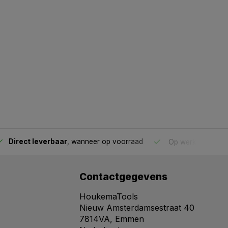
Direct leverbaar
, wanneer op voorraad
Op werkdagen voo
Contactgegevens
HoukemaTools
Nieuw Amsterdamsestraat 40
7814VA, Emmen