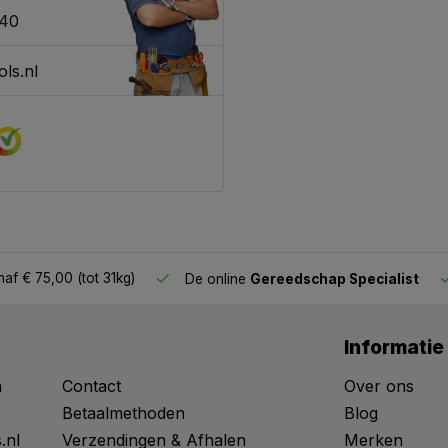
340
ls.nl
af € 75,00 (tot 31kg)
De online
Gereedschap Specialist
Informatie
n
Contact
Over ons
0
Betaalmethoden
Blog
.nl
Verzendingen & Afhalen
Merken