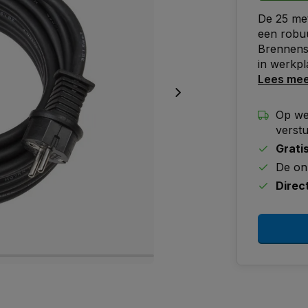
De 25 me
een robu
Brennenst
in werkpl
Lees me
Op we
verst
Grati
De on
Direc