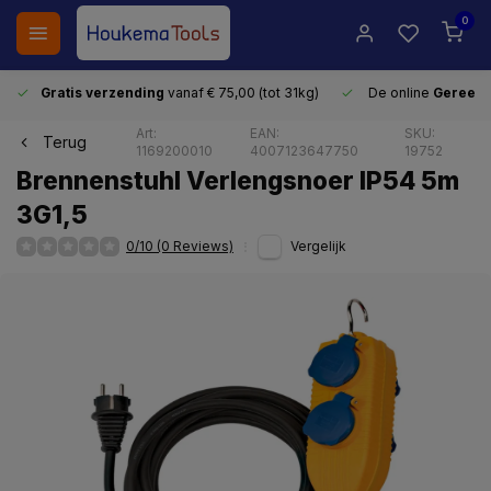
0
Gratis verzending
vanaf € 75,00 (tot 31kg)
De online
Gereeds
Art:
EAN:
SKU:
Terug
1169200010
4007123647750
19752
Brennenstuhl Verlengsnoer IP54 5m
3G1,5
0/10 (0 Reviews)
Vergelijk