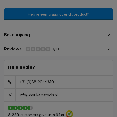
Heb je een vraag over dit product?
Beschrijving
Reviews
0/10
Hulp nodig?
+31 (0)88-2044340
info@houkematools.nl
8.229
customers give us a 9.1 at